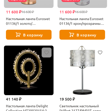
11 600 ₽
11 600 ₽
16 600 ₽
16 600 ₽
Настольная лампа Eurosvet
Настольная лампа Eurosvet
01136/1 золото/
01136/1 хром/прозрачный
прозрачный хрусталь
хрусталь Strotskis
Strotskis
В корзину
В корзину
41 140 ₽
19 500 ₽
Настольная лампа Delight
Светильник настольный
Collection MT20020154-2A
Stilfort 2177/09/03T, серия