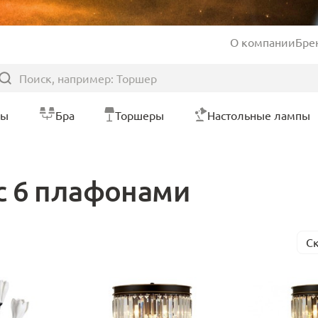
О компании
Бре
ры
Бра
Торшеры
Настольные лампы
с 6 плафонами
С