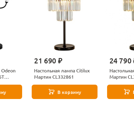
21 690 ₽
24 790 
а Odeon
Настольная лампа Citilux
Настольная
6T
Мартин CL332861
Мартин CL
ину
В корзину