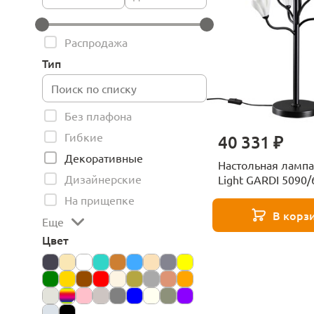
Распродажа
Тип
Без плафона
Гибкие
40 331 ₽
Декоративные
Настольная ламп
Дизайнерские
Light GARDI 5090/
черный матовый
На прищепке
В корз
Еще
Цвет