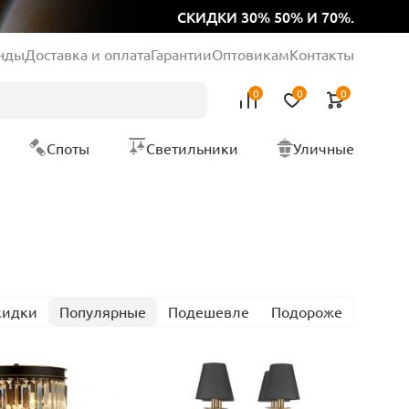
СКИДКИ 30% 50% И 70%.
нды
Доставка и оплата
Гарантии
Оптовикам
Контакты
0
0
0
Споты
Светильники
Уличные
кидки
Популярные
Подешевле
Подороже