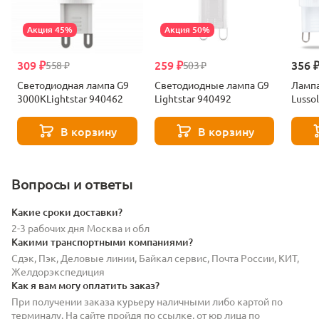
Акция 45%
Акция 50%
309 ₽
259 ₽
356 
558 ₽
503 ₽
Светодиодная лампа G9
Светодиодные лампа G9
Лампа
3000KLightstar 940462
Lightstar 940492
Lusso
В корзину
В корзину
Вопросы и ответы
Какие сроки доставки?
2-3 рабочих дня Москва и обл
Какими транспортными компаниями?
Сдэк, Пэк, Деловые линии, Байкал сервис, Почта России, КИТ,
Желдорэкспедиция
Как я вам могу оплатить заказ?
При получении заказа курьеру наличными либо картой по
терминалу. На сайте пройдя по ссылке, от юр лица по