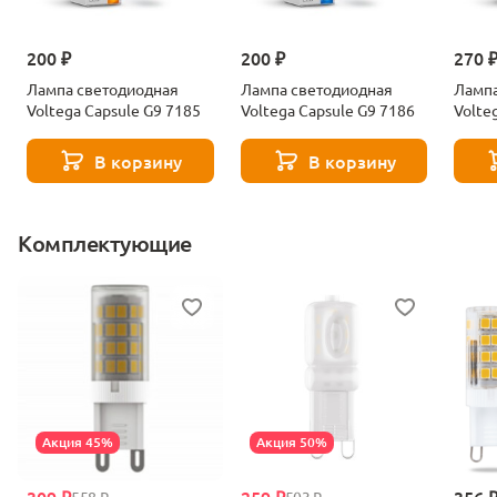
200 ₽
200 ₽
270 
Лампа светодиодная
Лампа светодиодная
Лампа
Voltega Capsule G9 7185
Voltega Capsule G9 7186
Volte
В корзину
В корзину
Комплектующие
Акция 45%
Акция 50%