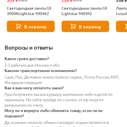
309 ₽
259 ₽
356 
558 ₽
503 ₽
Светодиодная лампа G9
Светодиодные лампа G9
Лампа
3000KLightstar 940462
Lightstar 940492
Lusso
В корзину
В корзину
Вопросы и ответы
Какие сроки доставки?
2-3 рабочих дня Москва и обл
Какими транспортными компаниями?
Сдэк, Пэк, Деловые линии, Байкал сервис, Почта России, КИТ,
Желдорэкспедиция
Как я вам могу оплатить заказ?
При получении заказа курьеру наличными либо картой по
терминалу. На сайте пройдя по ссылке, от юр лица по
реквизитам по счету.
Могу ли я вернуть либо обменять товар, если он не
подошел?
Да, конечно можете, обмен и возврат осуществляется в