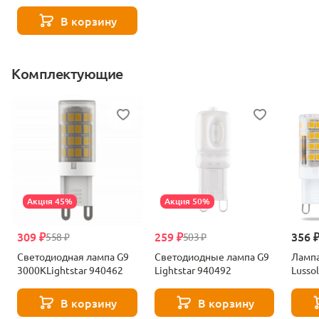
В корзину
Комплектующие
Акция 45%
Акция 50%
309 ₽
259 ₽
356 
558 ₽
503 ₽
Светодиодная лампа G9
Светодиодные лампа G9
Лампа
3000KLightstar 940462
Lightstar 940492
Lusso
В корзину
В корзину