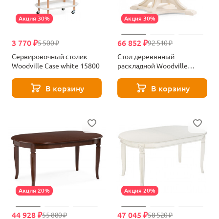
Акция 30%
Акция 30%
3 770 ₽
66 852 ₽
5 500 ₽
92 510 ₽
Сервировочный столик
Стол деревянный
Woodville Case white 15800
раскладной Woodville
Нозеан круглый бежевый /
золото 615231
В корзину
В корзину
Акция 20%
Акция 20%
44 928 ₽
47 045 ₽
55 880 ₽
58 520 ₽