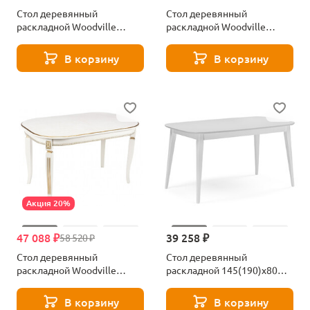
Стол деревянный
Стол деревянный
раскладной Woodville
раскладной Woodville
Aviano овальный вишня
Aviano молочный без
618722
патины 363330
В корзину
В корзину
Акция 20%
47 088 ₽
39 258 ₽
58 520 ₽
Стол деревянный
Стол деревянный
раскладной Woodville
раскладной 145(190)x80
Romeo молочный патина
Woodville Адель белый
253375
матовый 620598
В корзину
В корзину