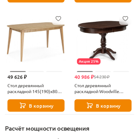
Акция 25%
49 626 ₽
40 986 ₽
54 230 ₽
Стол деревянный
Стол деревянный
раскладной 145(190)x80
раскладной Woodville
Woodville Адель светлое
Сайрус орех темный
дерево 620599
483909
В корзину
В корзину
Расчёт мощности освещения