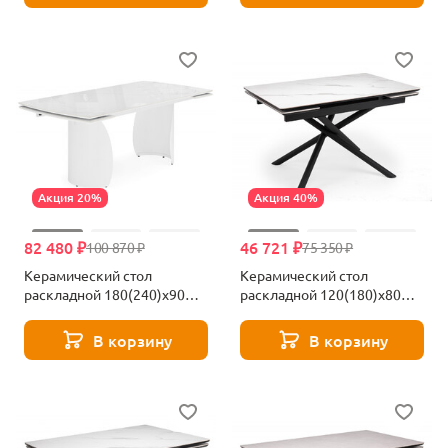
Акция 20%
Акция 40%
82 480 ₽
46 721 ₽
100 870 ₽
75 350 ₽
Керамический стол
Керамический стол
раскладной 180(240)x90
раскладной 120(180)х80
Woodville Готланд statuario
Woodville Мэриан snow
titan gloss / белый 621515
alpin white / черный 625715
В корзину
В корзину