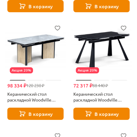
В корзину
В корзину
Акция 20%
Акция 20%
98 334 ₽
72 317 ₽
120 230 ₽
88 440 ₽
Керамический стол
Керамический стол
раскладной Woodville
раскладной Woodville
Саливан черный кварц / дуб
Маунт черный мрамор
монтана 621201
621200
В корзину
В корзину