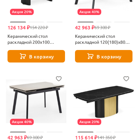
Акция 20%
Акция 40%
126 134 ₽
42 963 ₽
154 220 ₽
69 300 ₽
Керамический стол
Керамический стол
раскладной 200x100
раскладной 120(180)х80
Woodville Монерон burberry
Woodville Норман
bianco matt / черный
shakespeare black 622886
В корзину
В корзину
621192
Акция 40%
Акция 20%
42 963 ₽
115 614 ₽
69 300 ₽
141 350 ₽