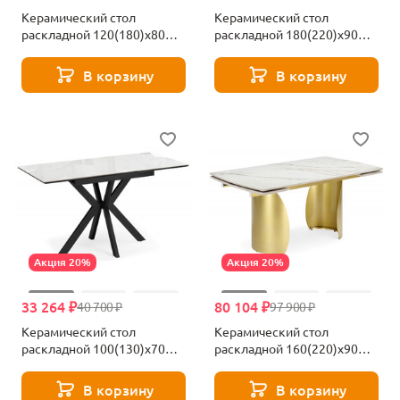
Керамический стол
Керамический стол
раскладной 120(180)х80
раскладной 180(220)x90
Woodville Норман carmen
Woodville Бовер черный
light grey / черный 622887
мрамор дуб натуральный
В корзину
В корзину
631623
Акция 20%
Акция 20%
33 264 ₽
80 104 ₽
40 700 ₽
97 900 ₽
Керамический стол
Керамический стол
раскладной 100(130)x70
раскладной 160(220)x90
Woodville Гардинг серый
Woodville Готланд бежевый
(yb9020022bg) / черный
/ золото 622923
В корзину
В корзину
631621