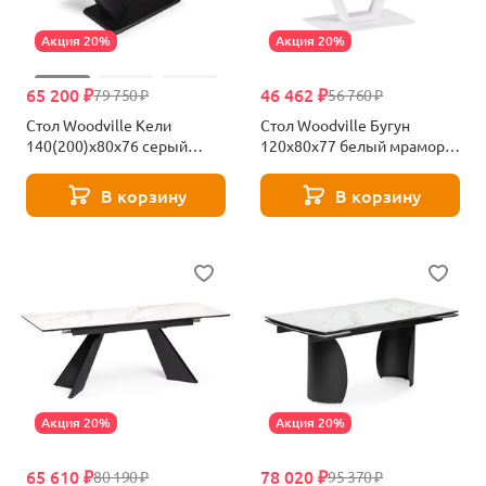
Акция 20%
Акция 20%
65 200 ₽
46 462 ₽
79 750 ₽
56 760 ₽
Стол Woodville Кели
Стол Woodville Бугун
140(200)х80х76 серый
120х80х77 белый мрамор с
мрамор / черный 532395
прожилками / белый
532390
В корзину
В корзину
Акция 20%
Акция 20%
65 610 ₽
78 020 ₽
80 190 ₽
95 370 ₽