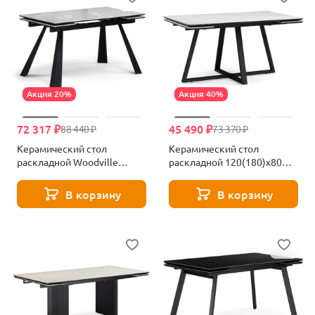
Акция 20%
Акция 40%
72 317 ₽
45 490 ₽
88 440 ₽
73 370 ₽
Керамический стол
Керамический стол
раскладной Woodville
раскладной 120(180)х80
Маунт белый мрамор /
Woodville Памелла белый
черный кварц / черный
мрамор / ноги черные
В корзину
В корзину
621199
622882