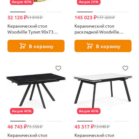
Акция 40%
Акция 20%
32 120 ₽
145 023 ₽
51 810 ₽
177 320 ₽
Керамический стол
Керамический стол
Woodville Тулип 90х73
раскладной Woodville
черный мрамор / золото
Денхольм mosco nero matt /
600710
черный 588036
В корзину
В корзину
Акция 40%
Акция 40%
46 743 ₽
45 317 ₽
75 350 ₽
73 040 ₽
Керамический стол
Керамический стол