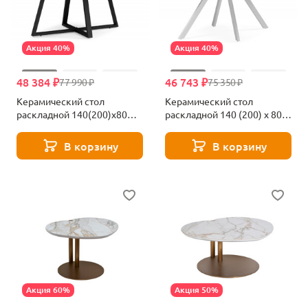
Акция 40%
Акция 40%
48 384 ₽
46 743 ₽
77 990 ₽
75 350 ₽
Керамический стол
Керамический стол
раскладной 140(200)х80
раскладной 140 (200) х 80
Woodville Памелла серый
Woodville Вилли белый
мрамор larka grey / черный
617084
В корзину
В корзину
612905
Акция 60%
Акция 50%