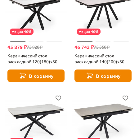
Акция 40%
Акция 40%
45 879 ₽
46 743 ₽
73 920 ₽
75 350 ₽
Керамический стол
Керамический стол
раскладной 120(180)х80
раскладной 140(200)х80
Woodville Старлайт snow
Woodville Вилли серый /
alpin / черный 622888
черный 625828
В корзину
В корзину