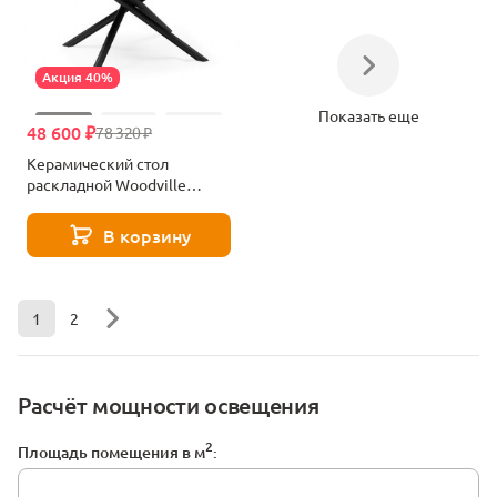
Акция 40%
Показать еще
48 600 ₽
78 320 ₽
Керамический стол
раскладной Woodville
Мэриан 140 (200) х 80
carmen light grey / черный
В корзину
625725
1
2
Расчёт мощности освещения
2
Площадь помещения в м
: