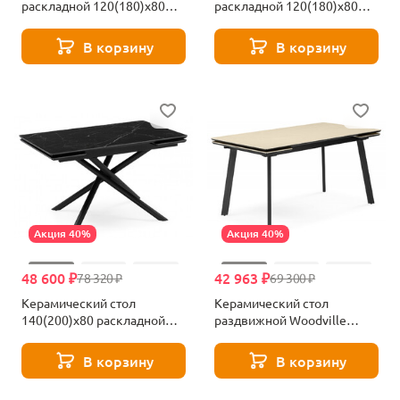
раскладной 120(180)х80
раскладной 120(180)х80
Woodville Мэриан
Woodville Старлайт
shakespeare black / черный
shakespeare black / черный
В корзину
В корзину
625717
622889
Акция 40%
Акция 40%
48 600 ₽
42 963 ₽
78 320 ₽
69 300 ₽
Керамический стол
Керамический стол
140(200)х80 раскладной
раздвижной Woodville
Woodville Мэриан
Норман 120(180)х80 okara
shakespeare black / черный
light yellow / черный
В корзину
В корзину
625723
664955