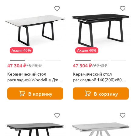
Акция 40%
Акция 40%
47 304 ₽
47 304 ₽
76 230 ₽
76 230 ₽
Керамический стол
Керамический стол
раскладной Woodville Джек
раскладной 140(200)х80
140(200)х80 белый мрамор
Woodville Джек черный
alpin white / черный 612899
мрамор черный 612900
В корзину
В корзину