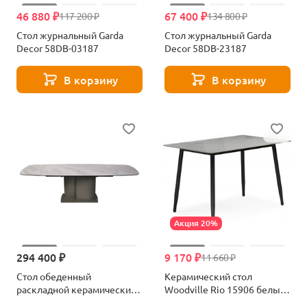
46 880 ₽
67 400 ₽
117 200 ₽
134 800 ₽
Стол журнальный Garda
Стол журнальный Garda
Decor 58DB-03187
Decor 58DB-23187
В корзину
В корзину
Акция 20%
294 400 ₽
9 170 ₽
11 660 ₽
Стол обеденный
Керамический стол
раскладной керамический
Woodville Rio 15906 белый
Garda Decor 169DT-92151
мрамор-черный