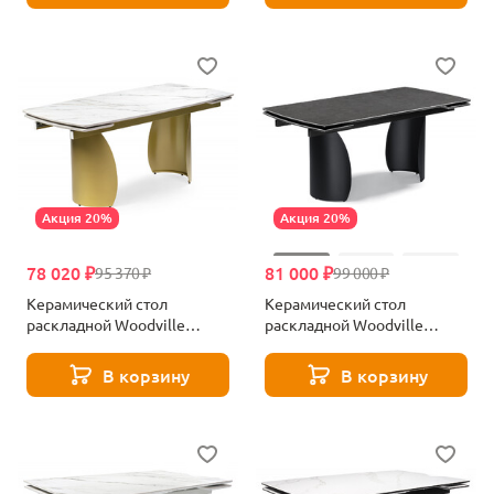
Акция 20%
Акция 20%
78 020 ₽
81 000 ₽
95 370 ₽
99 000 ₽
Керамический стол
Керамический стол
раскладной Woodville
раскладной Woodville
Готланд вяз скандинавский
Готланд ink gray / черный
/ золото 588029
588030
В корзину
В корзину