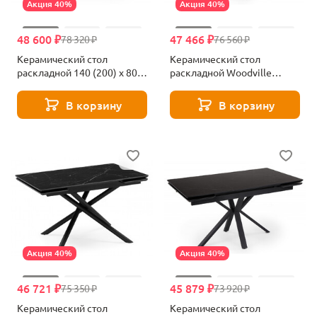
Акция 40%
Акция 40%
48 600 ₽
47 466 ₽
78 320 ₽
76 560 ₽
Керамический стол
Керамический стол
раскладной 140 (200) х 80
раскладной Woodville
Woodville Мэриан snow
Старлайт 140 (200) х 80
alpin white / черный 625721
carmen light grey / черный
В корзину
В корзину
622893
Акция 40%
Акция 40%
46 721 ₽
45 879 ₽
75 350 ₽
73 920 ₽
Керамический стол
Керамический стол