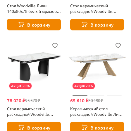
Стол Woodville Ливи
Стол керамический
140х80х78 белый мрамор /
раскладной Woodville
черный 532400
Готланд белый мрамор
553534
В корзину
В корзину
Акция 20%
Акция 20%
78 020 ₽
65 610 ₽
95 370 ₽
80 190 ₽
Стол керамический
Керамический стол
раскладной Woodville
раскладной Woodville Ливи
Готланд белый мрамор
carla larkin / черный дуб
553533
монтана 588022
В корзину
В корзину