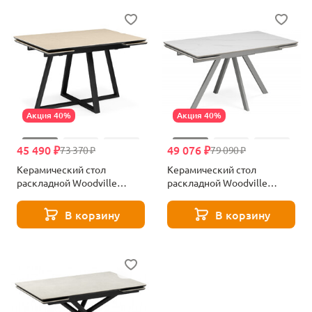
Акция 40%
Акция 40%
45 490 ₽
49 076 ₽
73 370 ₽
79 090 ₽
Керамический стол
Керамический стол
раскладной Woodville
раскладной Woodville
Памелла 120(180)х80 okara
Вилли 140(200)х80 белый
light yellow / черный
мрамор snow white / серый
В корзину
В корзину
664957
631645