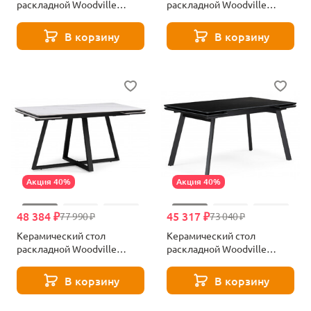
раскладной Woodville
раскладной Woodville
Вилли 140(200)х80 черный
Норман 140(200)х80х75
мрамор shakespeare 612196
белый мрамор alpin white /
В корзину
В корзину
черный 612197
Акция 40%
Акция 40%
48 384 ₽
45 317 ₽
77 990 ₽
73 040 ₽
Керамический стол
Керамический стол
раскладной Woodville
раскладной Woodville
Памелла 140(200)х80х75
Норман 140(200)х80
белый мрамор snow white /
черный мрамор черный
В корзину
В корзину
черный 612193
612902