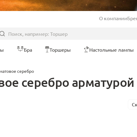
О компании
Бре
ры
Бра
Торшеры
Настольные лампы
матовое серебро
вое серебро арматурой
С