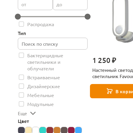
от
до
Распродажа
Тип
Бактерицидные
1 250 ₽
светильники и
облучатели
Настенный свето
светильник Favour
Встраиваемые
4222-1W
Дизайнерские
В корз
Мебельные
Модульные
Еще
Цвет