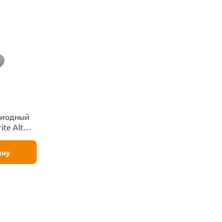
диодный
ite Altus
ину