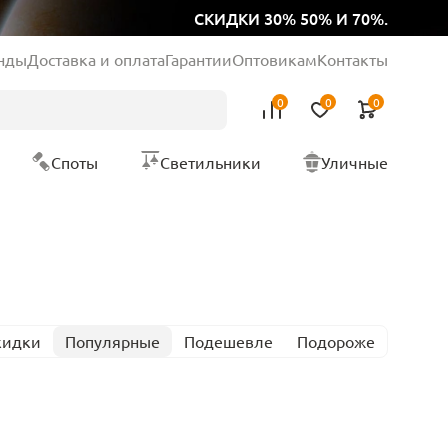
СКИДКИ 30% 50% И 70%.
нды
Доставка и оплата
Гарантии
Оптовикам
Контакты
0
0
0
Споты
Светильники
Уличные
кидки
Популярные
Подешевле
Подороже