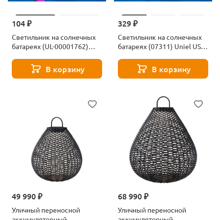
104 ₽
329 ₽
Светильник на солнечных
Светильник на солнечных
батареях (UL-00001762)
батареях (07311) Uniel USL-
Uniel Promo USL-C-
S-105/MT760 Colibri
420/PT305 Pink Crocus
В корзину
В корзину
49 990 ₽
68 990 ₽
Уличный переносной
Уличный переносной
аккумуляторный
аккумуляторный