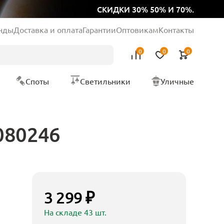
СКИДКИ 30% 50% И 70%.
нды
Доставка и оплата
Гарантии
Оптовикам
Контакты
0
0
0
Споты
Светильники
Уличные
080246
3 299 ₽
На складе 43 шт.