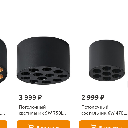
3 999 ₽
2 999 ₽
Потолочный
Потолочный
LM
светильник 9W 750LM
светильник 6W 470L
da
4000K Lightstar Guarda
4000K Lightstar Guard
080947
080647
В корзину
В корзину