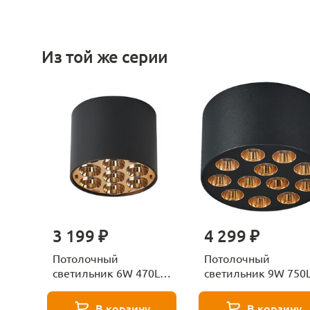
Из той же серии
3 199 ₽
4 299 ₽
Потолочный
Потолочный
светильник 6W 470LM
светильник 9W 750
4000K Lightstar Guarda
4000K Lightstar Guar
080642 черный/
080942 черный/
В корзину
В корзину