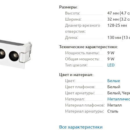
Размеры:
Высота:
47 мм (4.7 с
Ширина:
32 мм (3.2 с
Диаметр врезного
128-25 мм
отверстия:
Длина:
130 мм (13 
Технические характеристики:
Мощность лампы:
9 W
Общая мощность:
9 W
Тип цоколя:
LED
Цвет и материал:
Цвет:
Белые
Цвет плафонов:
Белый
Цвет арматуры:
Белый, Че
Материал:
Металличе
Материал плафонов:
Металл
Материал арматуры:
Сталь
Все характеристики