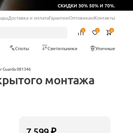
СКИДКИ 30% 50% И 70%.
нды
Доставка и оплата
Гарантии
Оптовикам
Контакты
0
0
0
Споты
Светильники
Уличные
r Guarda 081346
крытого монтажа
7 599 ₽