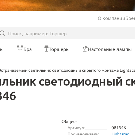
О компании
Бре
ры
Бра
Торшеры
Настольные лампы
Встраиваемый светильник светодиодный скрытого монтажа Lightsta
ильник светодиодный с
346
Общее:
Артикул:
081346
Производитель:
Lightstar