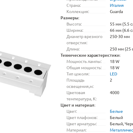
Страна:
Италия
Коллекция:
Guarda
Размеры:
Высота:
55 мм (5.5 с
Ширина:
66 мм (6.6 с
Диаметр врезного
250-30 мм
отверстия:
Длина:
250 мм (25 
Технические характеристики:
Мощность лампы:
18 W
Общая мощность:
18 W
Тип цоколя:
LED
Площадь
2
освещения,м:
Цветовая
4000
температура, K:
Цвет и материал:
Цвет:
Белые
Цвет плафонов:
Белый
Цвет арматуры:
Белый, Че
Материал:
Металличе