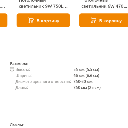
LM
светильник 9W 750LM
светильник 6W 470L
da
4000K Lightstar Guarda
4000K Lightstar Guard
080947
080647
В корзину
В корзину
Размеры:
Высота:
55 мм (5.5 см)
?
Ширина:
66 мм (6.6 см)
Диаметр врезного отверстия:
250-30 мм
Длина:
250 мм (25 см)
Лампы: