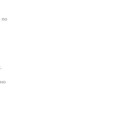
 по
.
жно