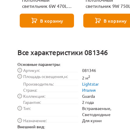
светильник 6W 470LM
светильник 9W 750
4000K Lightstar Guarda
4000K Lightstar Guar
080642 черный/
080942 черный/
В корзину
В корзину
золото
золото
Все характеристики 081346
Основные параметры:
Артикул:
081346
?
Площадь освещения,м:
?
2
2 м
Производитель:
Lightstar
Страна:
Италия
Коллекция:
Guarda
?
Гарантия:
2 года
Тип:
Встраиваемые,
?
Светодиодные
Назначение:
Для кухни
?
Внешний вид: