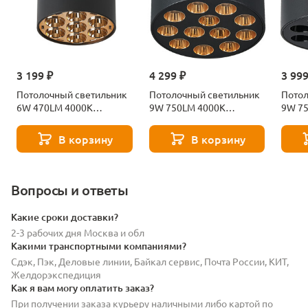
3 199 ₽
4 299 ₽
3 999
Потолочный светильник
Потолочный светильник
Потол
6W 470LM 4000K
9W 750LM 4000K
9W 7
Lightstar Guarda 080642
Lightstar Guarda 080942
Light
черный/золото
черный/золото
В корзину
В корзину
Вопросы и ответы
Какие сроки доставки?
2-3 рабочих дня Москва и обл
Какими транспортными компаниями?
Сдэк, Пэк, Деловые линии, Байкал сервис, Почта России, КИТ,
Желдорэкспедиция
Как я вам могу оплатить заказ?
При получении заказа курьеру наличными либо картой по