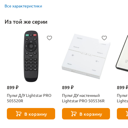
Все характеристики
Из той же серии
899 ₽
899 ₽
899 
Пульт Д/У Lightstar PRO
Пульт ДУ настенный
Пульт
505520R
Lightstar PRO 505536R
Light
В корзину
В корзину