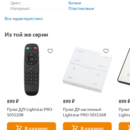
Цвет:
Белые
Материал:
Пластиковые
Все характеристики
Из той же серии
899 ₽
899 ₽
899 
Пульт Д/У Lightstar PRO
Пульт ДУ настенный
Пульт
505520R
Lightstar PRO 505536R
Light
В корзину
В корзину