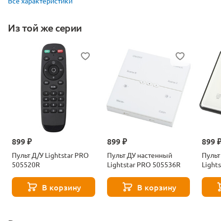
Все характеристики
Из той же серии
899 ₽
899 ₽
899 
Пульт Д/У Lightstar PRO
Пульт ДУ настенный
Пульт
505520R
Lightstar PRO 505536R
Light
В корзину
В корзину