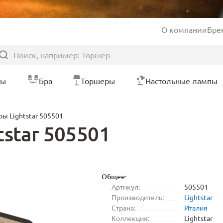
О компании
Бре
ры
Бра
Торшеры
Настольные лампы
ы Lightstar 505501
star 505501
Общее:
Артикул:
505501
Производитель:
Lightstar
Страна:
Италия
Коллекция:
Lightstar