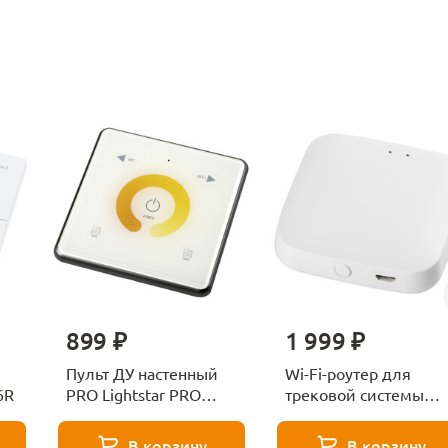
899 ₽
1 999 ₽
Пульт ДУ настенный
Wi-Fi-роутер для
6R
PRO Lightstar PRO
трековой системы
505510R
Lightstar PRO 505500
В корзину
В корзину