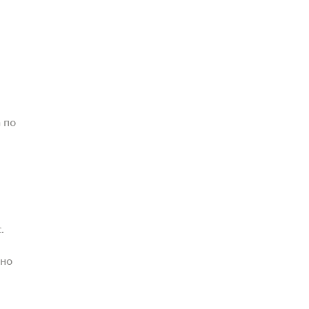
 по
.
жно