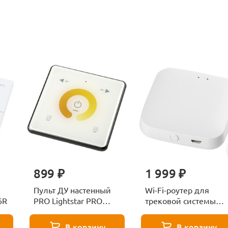
899 ₽
1 999 ₽
Пульт ДУ настенный
Wi-Fi-роутер для
6R
PRO Lightstar PRO
трековой системы
505510R
Lightstar PRO 505500
В корзину
В корзину