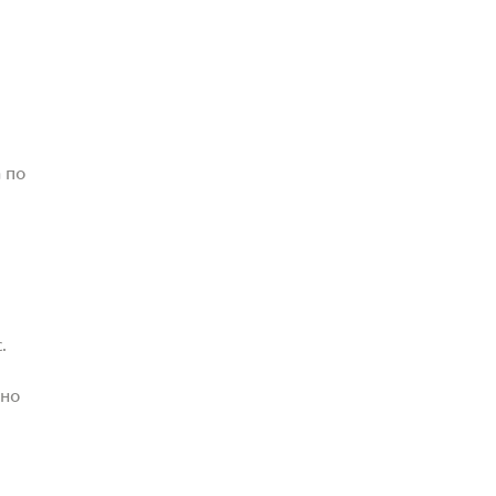
 по
.
жно