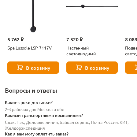
5 762 ₽
7 320 ₽
8 083
Бра Lussole LSP-7117V
Настенный
Подв
светодиодный
свет
светильник Lussole
свети
Lowell LSP-7118
Lowel
В корзину
В корзину
Вопросы и ответы
Какие сроки доставки?
2-3 рабочих дня Москва и обл
Какими транспортными компаниями?
Сдэк, Пэк, Деловые линии, Байкал сервис, Почта России, КИТ,
Желдорэкспедиция
Как я вам могу оплатить заказ?