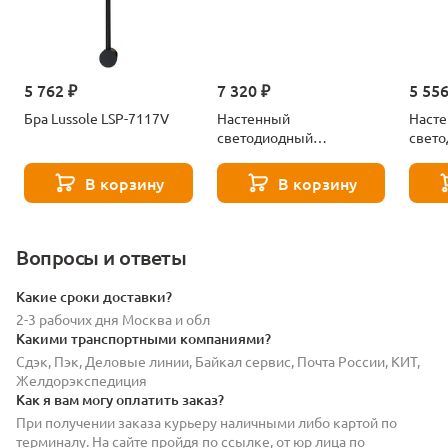
5 762 ₽
7 320 ₽
5 556
Бра Lussole LSP-7117V
Настенный
Наст
светодиодный
свет
светильник Lussole
свети
Lowell LSP-7118
Lowel
В корзину
В корзину
Вопросы и ответы
Какие сроки доставки?
2-3 рабочих дня Москва и обл
Какими транспортными компаниями?
Сдэк, Пэк, Деловые линии, Байкал сервис, Почта России, КИТ,
Желдорэкспедиция
Как я вам могу оплатить заказ?
При получении заказа курьеру наличными либо картой по
терминалу. На сайте пройдя по ссылке, от юр лица по