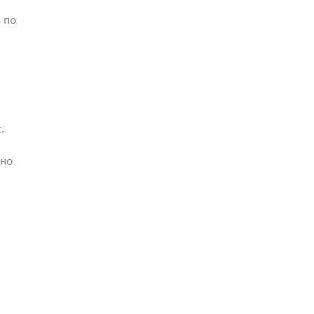
 по
.
жно