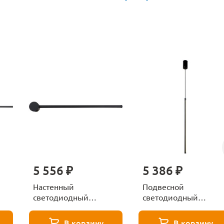
5 556 ₽
5 386 ₽
Настенный
Подвесной
светодиодный
светодиодный
светильник Lussole
светильник Lussole
Lowell LSP-7117
Lowell LSP-7115
В корзину
В корзину