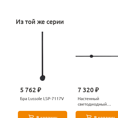
Из той же серии
5 762 ₽
7 320 ₽
Бра Lussole LSP-7117V
Настенный
светодиодный
светильник Lussole
Lowell LSP-7118
В корзину
В корзину