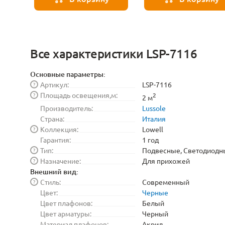
Все характеристики LSP-7116
Основные параметры:
Артикул:
LSP-7116
?
Площадь освещения,м:
?
2
2 м
Производитель:
Lussole
Страна:
Италия
Коллекция:
Lowell
?
Гарантия:
1 год
Тип:
Подвесные, Светодиодн
?
Назначение:
Для прихожей
?
Внешний вид:
Стиль:
Современный
?
Цвет:
Черные
Цвет плафонов:
Белый
Цвет арматуры:
Черный
Материал плафонов:
Акрил