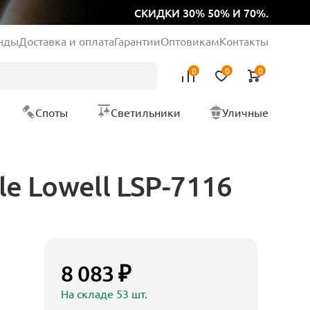
СКИДКИ 30% 50% И 70%.
нды
Доставка и оплата
Гарантии
Оптовикам
Контакты
0
0
0
Споты
Светильники
Уличные
e Lowell LSP-7116
8 083 ₽
На складе 53 шт.