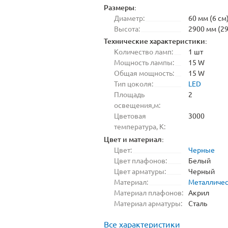
Размеры:
Диаметр:
60 мм (6 см
Высота:
2900 мм (29
Технические характеристики:
Количество ламп:
1 шт
Мощность лампы:
15 W
Общая мощность:
15 W
Тип цоколя:
LED
Площадь
2
освещения,м:
Цветовая
3000
температура, K:
Цвет и материал:
Цвет:
Черные
Цвет плафонов:
Белый
Цвет арматуры:
Черный
Материал:
Металличе
Материал плафонов:
Акрил
Материал арматуры:
Сталь
Все характеристики