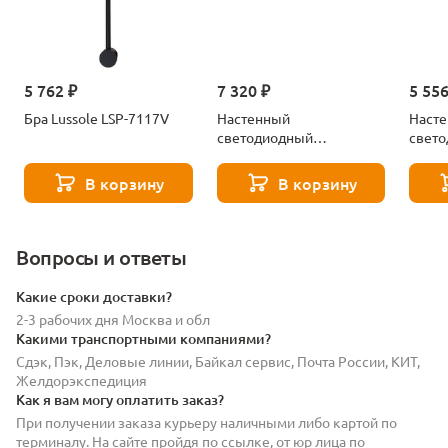
5 762 ₽
7 320 ₽
5 556
Бра Lussole LSP-7117V
Настенный
Наст
светодиодный
свет
светильник Lussole
свети
Lowell LSP-7118
Lowel
В корзину
В корзину
Вопросы и ответы
Какие сроки доставки?
2-3 рабочих дня Москва и обл
Какими транспортными компаниями?
Сдэк, Пэк, Деловые линии, Байкал сервис, Почта России, КИТ,
Желдорэкспедиция
Как я вам могу оплатить заказ?
При получении заказа курьеру наличными либо картой по
терминалу. На сайте пройдя по ссылке, от юр лица по