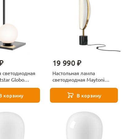
₽
19 990 ₽
я светодиодная
Настольная лампа
tstar Globo
светодиодная Maytoni
Breeze MOD281TL-
L15BS3K
В корзину
В корзину