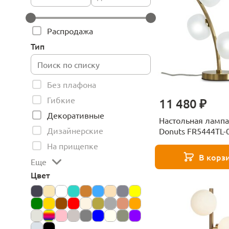
Распродажа
Тип
Без плафона
Гибкие
11 480 ₽
Декоративные
Настольная лампа
Дизайнерские
Donuts FR5444TL-
На прищепке
В корз
Еще
Цвет