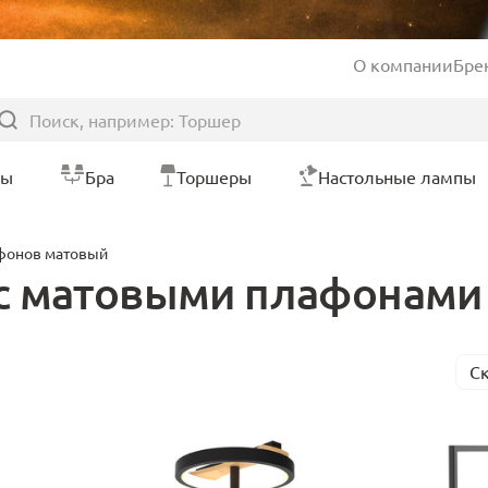
О компании
Бре
ры
Бра
Торшеры
Настольные лампы
фонов матовый
с матовыми плафонами
С