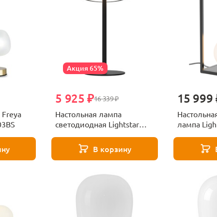
Акция 65%
5 925 ₽
15 999 
16 339 ₽
 Freya
Настольная лампа
Настольна
03BS
светодиодная Lightstar
лампа Ligh
Lodi 723927
803910
ину
В корзину