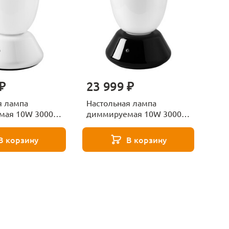
₽
23 999 ₽
я лампа
Настольная лампа
мая 10W 3000K
диммируемая 10W 3000K
ovo III 807916
Lightstar Uovo III807917
В корзину
В корзину