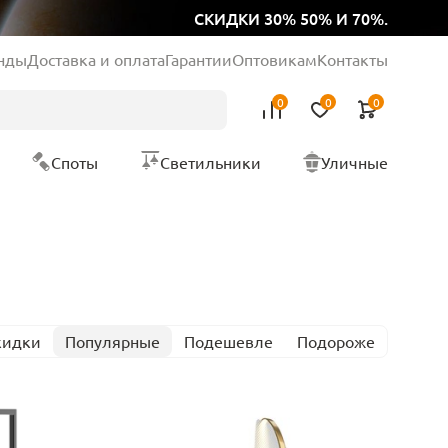
СКИДКИ 30% 50% И 70%.
нды
Доставка и оплата
Гарантии
Оптовикам
Контакты
0
0
0
Споты
Светильники
Уличные
кидки
Популярные
Подешевле
Подороже