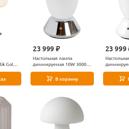
23 999 ₽
23 999 
Настольная лампа
Настольна
tik Gold
диммируемая 10W 3000K
диммируе
Lightstar Uovo III 807914
Lightstar U
каз
В корзину