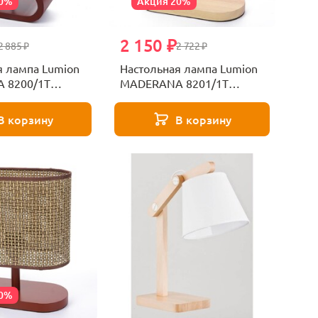
20%
Акция 20%
2 150 ₽
2 885 ₽
2 722 ₽
я лампа Lumion
Настольная лампа Lumion
 8200/1T
MADERANA 8201/1T
ый
бежевый
В корзину
В корзину
20%