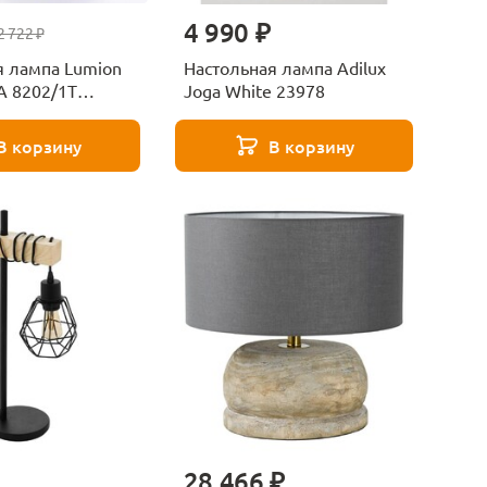
4 990 ₽
2 722 ₽
я лампа Lumion
Настольная лампа Adilux
 8202/1T
Joga White 23978
ый
В корзину
В корзину
28 466 ₽