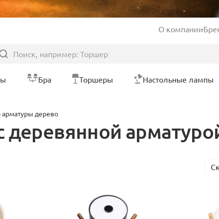
О компании
Бре
ры
Бра
Торшеры
Настольные лампы
 арматуры дерево
с деревянной арматуро
С