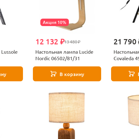
Акция 10%
12 132 ₽
21 790 
13 480 ₽
 Lussole
Настольная лампа Lucide
Настольная
Nordic 06502/81/31
Covaleda 4
ину
В корзину