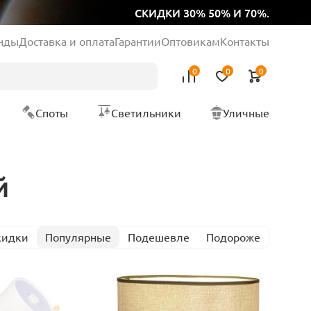
СКИДКИ 30% 50% И 70%.
нды
Доставка и оплата
Гарантии
Оптовикам
Контакты
0
0
0
Споты
Светильники
Уличные
й
кидки
Популярные
Подешевле
Подороже