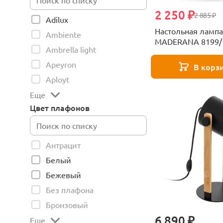
2 250 ₽
2 885 ₽
Adilux
Настольная лампа
Ambiente
MADERANA 8199/
Ambrella light
бежевый
Apeyron
В корз
Aployt
Еще
Цвет плафонов
Антрацит
Белый
Бежевый
Без плафона
Бронзовый
6 890 ₽
Еще