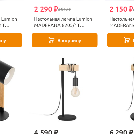
2 290 ₽
2 150 ₽
3 013 ₽
 Lumion
Настольная лампа Lumion
Настольна
1T
MADERANA 8205/1T
MADERANA
дерево
коричнев
ину
В корзину
4 590 ₽
6 290 ₽