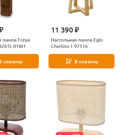
₽
11 390 ₽
 лампа Freya
Настольная лампа Eglo
5326TL-01W1
Chietino 1 97516
В корзину
В корзину