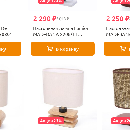
Акция 25%
Акция 
2 290 ₽
2 250 ₽
3 013 ₽
 De
Настольная лампа Lumion
Настольна
30801
MADERANA 8206/1T
MADERANA
белый
коричнев
ину
В корзину
Акция 25%
Акция 