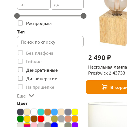
от
до
Распродажа
Тип
Без плафона
2 490 ₽
Гибкие
Настольная лампа
Декоративные
Prestwick 2 43733
Дизайнерские
На прищепке
В корз
Еще
Цвет