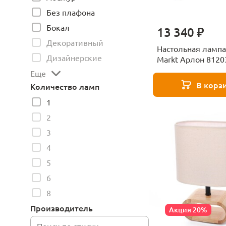
Без плафона
Бокал
13 340 ₽
Декоративный
Настольная лампа
Дизайнерские
Markt Арлон 8120
Еще
В корз
Количество ламп
1
2
3
4
5
6
8
Производитель
Акция 20%