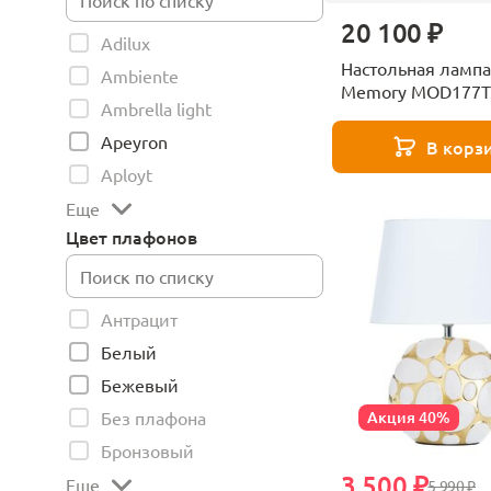
20 100 ₽
Adilux
Настольная лампа
Ambiente
Memory MOD177T
Ambrella light
Apeyron
В корз
Aployt
Еще
Цвет плафонов
Антрацит
Белый
Бежевый
Акция 40%
Без плафона
Бронзовый
3 500 ₽
Еще
5 990 ₽