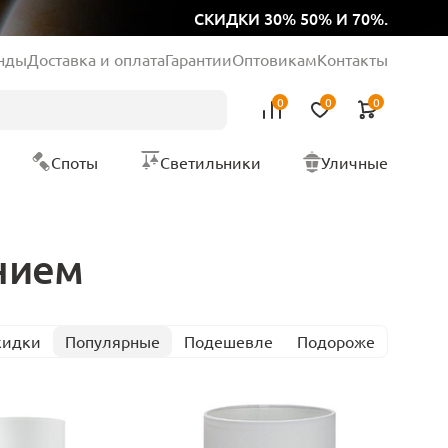
СКИДКИ 30% 50% И 70%.
нды
Доставка и оплата
Гарантии
Оптовикам
Контакты
0
0
0
Споты
Светильники
Уличные
нием
кидки
Популярные
Подешевле
Подороже