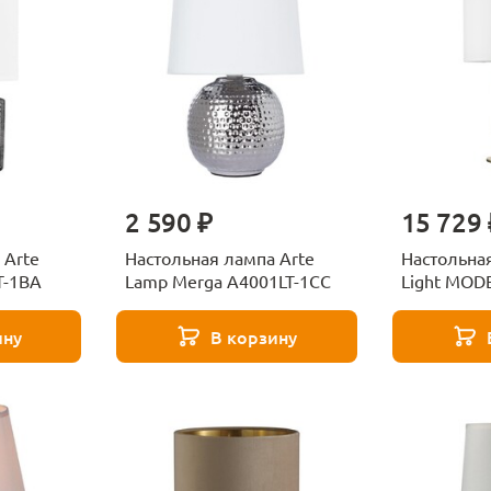
2 590 ₽
15 729 
 Arte
Настольная лампа Arte
Настольна
T-1BA
Lamp Merga A4001LT-1CC
Light MOD
ину
В корзину