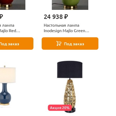
₽
24 938 ₽
я лампа
Настольная лампа
Majlo Red
Inodesign Majlo Green
40.6538
Под заказ
Под заказ
Акция 20%