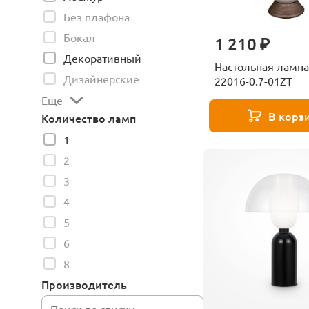
Без плафона
Бокал
1 210 ₽
Декоративный
Настольная лампа
Дизайнерские
22016-0.7-01ZT
Еще
В корз
Количество ламп
1
2
3
4
5
6
8
Производитель