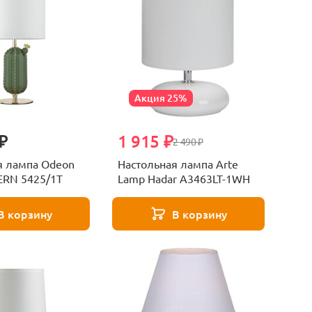
Акция 25%
₽
1 915 ₽
2 490 ₽
я лампа Odeon
Настольная лампа Arte
ERN 5425/1T
Lamp Hadar A3463LT-1WH
В корзину
В корзину