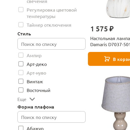
свечения
Регулировка цветовой
температуры
Таймер отключения
1 575 ₽
Стиль
Настольная лампа 
Damaris D7037-50
Б0053457
Ампир
В корз
Арт-деко
Арт-нуво
Винтаж
Восточный
Еще
Форма плафона
Абажур