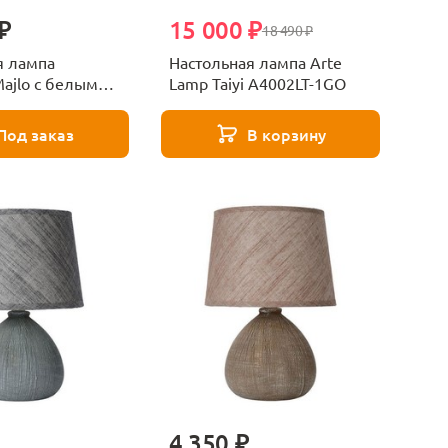
₽
15 000 ₽
18 490 ₽
я лампа
Настольная лампа Arte
Majlo с белым
Lamp Taiyi A4002LT-1GO
547568
Под заказ
В корзину
4 350 ₽