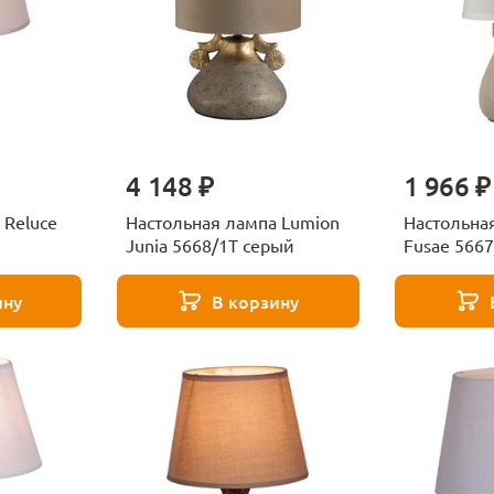
4 148 ₽
1 966 ₽
 Reluce
Настольная лампа Lumion
Настольна
Junia 5668/1T серый
Fusae 566
ину
В корзину