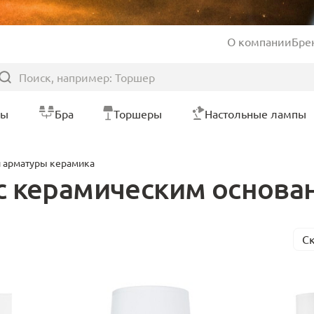
О компании
Бре
ры
Бра
Торшеры
Настольные лампы
 арматуры керамика
с керамическим основа
С