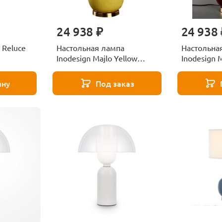
24 938 ₽
24 938 
 Reluce
Настольная лампа
Настольна
Inodesign Majlo Yellow
Inodesign 
40.6736
40.6435
ину
Под заказ