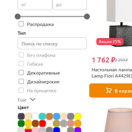
от
до
Распродажа
Тип
Акция 25%
Без плафона
1 762 ₽
2 290 ₽
Гибкие
Настольная лампа
Декоративные
Lamp Fiori A4429L
Дизайнерские
На прищепке
В корз
Еще
Цвет