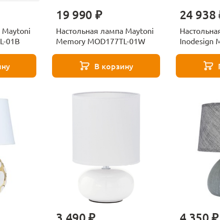
19 990 ₽
24 938 
 Maytoni
Настольная лампа Maytoni
Настольна
L-01B
Memory MOD177TL-01W
Inodesign 
абажуром 
ину
В корзину
3 490 ₽
4 350 ₽