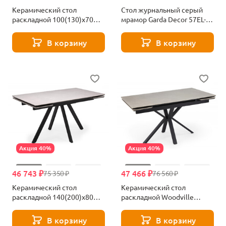
Керамический стол
Стол журнальный серый
раскладной 100(130)x70
мрамор Garda Decor 57EL-
Woodville Гардинг серый
STOL/ZH-790A
(yb9020022bg) / черный
В корзину
В корзину
631621
Акция 40%
Акция 40%
46 743 ₽
47 466 ₽
75 350 ₽
76 560 ₽
Керамический стол
Керамический стол
раскладной 140(200)х80
раскладной Woodville
Woodville Вилли серый /
Старлайт 140 (200) х 80
черный 625828
carmen light grey / черный
В корзину
В корзину
622893