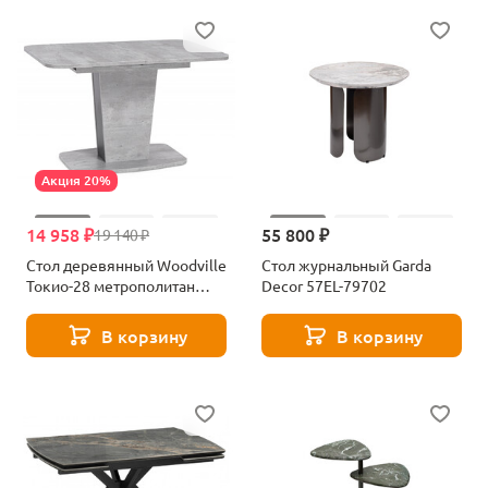
Акция 20%
14 958 ₽
55 800 ₽
19 140 ₽
Стол деревянный Woodville
Стол журнальный Garda
Токио-28 метрополитан
Decor 57EL-79702
грей / антрацит 515104
В корзину
В корзину