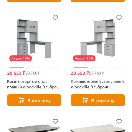
Акция 15%
Акция 15%
20 553 ₽
20 553 ₽
23 760 ₽
23 760 ₽
Компьютерный стол
Компьютерный стол левый
правый Woodville Эльброни
Woodville Эльброни
шиншилла серая 664909
шиншилла серая 664908
В корзину
В корзину