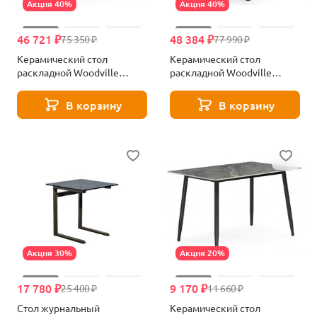
Акция 40%
Акция 40%
46 721 ₽
48 384 ₽
75 350 ₽
77 990 ₽
Керамический стол
Керамический стол
раскладной Woodville
раскладной Woodville
Мэриан 120(180)х80 carmen
Памелла 140(200)х80
light grey / черный 625719
carmen light grey / черный
В корзину
В корзину
625824
Акция 30%
Акция 20%
17 780 ₽
9 170 ₽
25 400 ₽
11 660 ₽
Стол журнальный
Керамический стол