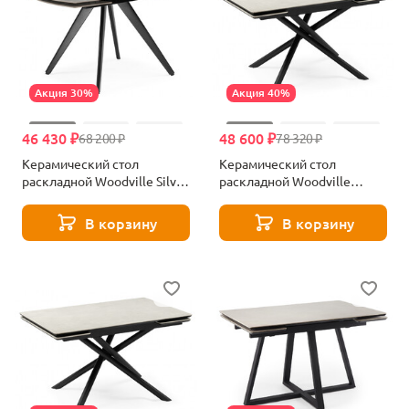
Акция 30%
Акция 40%
46 430 ₽
48 600 ₽
68 200 ₽
78 320 ₽
Керамический стол
Керамический стол
раскладной Woodville Silvi
раскладной Woodville
120(180)x80 серый /
Мэриан 140 (200) х 80
черный 15862
carmen light grey / черный
В корзину
В корзину
625725