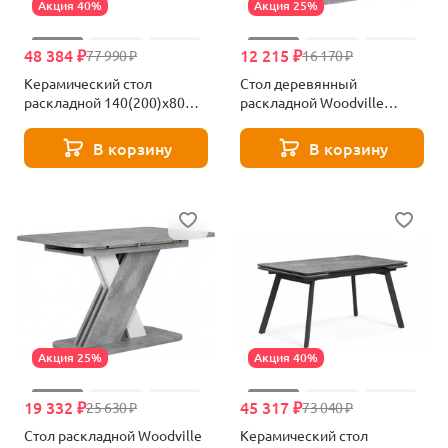
Акция 40%
Акция 25%
48 384 ₽
12 215 ₽
77 990 ₽
16 170 ₽
Керамический стол
Стол деревянный
раскладной 140(200)х80
раскладной Woodville
Woodville Памелла серый
Комфорт цемент светлый /
мрамор larka grey / черный
белый 608569
В корзину
В корзину
612905
Акция 25%
Акция 40%
19 332 ₽
45 317 ₽
25 630 ₽
73 040 ₽
Стол раскладной Woodville
Керамический стол