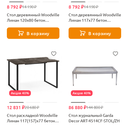
8 792 ₽
8 792 ₽
14 190 ₽
14 190 ₽
Стол деревянный Woodville
Стол деревянный Woodville
Лиман 120x80 бетон
Лиман 117х77 бетон
светлый / белый матовый
темный / черный матовый
619209
615154
В корзину
В корзину
Акция 40%
Акция 40%
12 831 ₽
86 880 ₽
20 680 ₽
144 800 ₽
Стол раскладной Woodville
Стол журнальный Garda
Лиман 117(157)x77 бетон
Decor ART-4514CF-STOL/ZH
темный / черный матовый