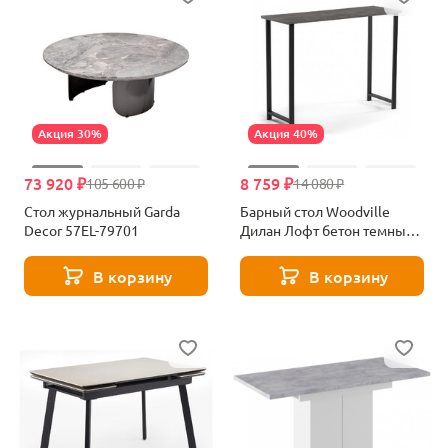
Акция 30%
Акция 40%
73 920 ₽
8 759 ₽
105 600 ₽
14 080 ₽
Стол журнальный Garda
Барный стол Woodville
Decor 57EL-79701
Дилан Лофт бетон темный
619240
В корзину
В корзину