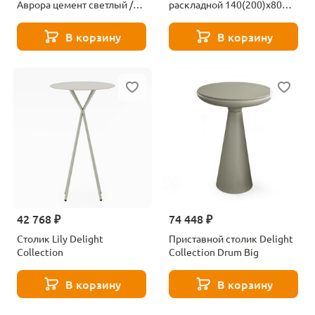
Аврора цемент светлый /
раскладной 140(200)х80
белый 563371
Woodville Норман серый
мрамор larka grey / черный
В корзину
В корзину
612198
42 768 ₽
74 448 ₽
Столик Lily Delight
Приставной столик Delight
Collection
Collection Drum Big
В корзину
В корзину