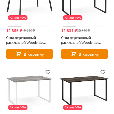
Акция 40%
Акция 40%
12 356 ₽
12 831 ₽
19 910 ₽
20 680 ₽
Стол деревянный
Стол деревянный
раскладной Woodville
раскладной Woodville
Кортни 120 (160)x80 бетон
Лиман 120 (160)x80 бетон
светлый / черный матовый
светлый / черный матовый
В корзину
В корзину
619218
619212
Акция 40%
Акция 40%