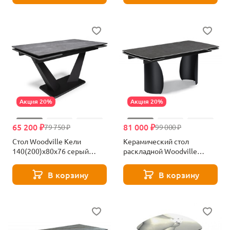
Акция 20%
Акция 20%
65 200 ₽
81 000 ₽
79 750 ₽
99 000 ₽
Стол Woodville Кели
Керамический стол
140(200)х80х76 серый
раскладной Woodville
мрамор / черный 532395
Готланд ink gray / черный
588030
В корзину
В корзину