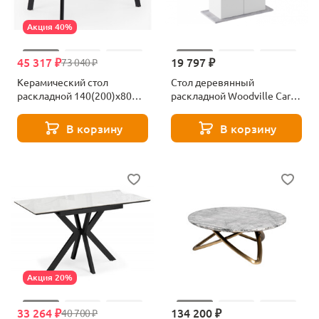
Акция 40%
45 317 ₽
19 797 ₽
73 040 ₽
Керамический стол
Стол деревянный
раскладной 140(200)х80
раскладной Woodville Carla
Woodville Норман carmen
белый / цемент светлый
light grey / черный 625826
629332
В корзину
В корзину
Акция 20%
33 264 ₽
134 200 ₽
40 700 ₽