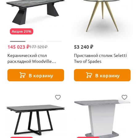
Акция 20%
145 023 ₽
53 240 ₽
177 320 ₽
Керамический стол
Приставной столик Seletti
раскладной Woodville
Two of Spades
Денхольм mosco nero matt /
черный 588036
В корзину
В корзину