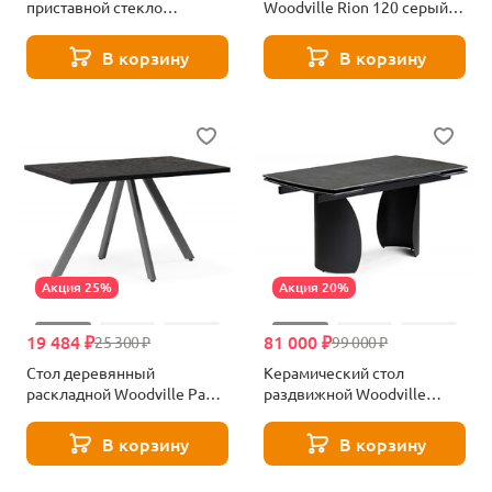
приставной стекло
Woodville Rion 120 серый
тонированное 50*50*50см
мрамор / черный 15907
Garda Decor 57EL-11011
В корзину
В корзину
Акция 25%
Акция 20%
19 484 ₽
81 000 ₽
25 300 ₽
99 000 ₽
Стол деревянный
Керамический стол
раскладной Woodville Райн
раздвижной Woodville
32 малави / серый 619938
Готланд 160(220)х90х79 ink
gray / черный 588031
В корзину
В корзину