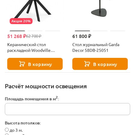
Акция 20%
51 268 ₽
61 800 ₽
62 700 ₽
Керамический стол
Стол журнальный Garda
раскладной Woodville
Decor 58DB-25051
Катчел-2 120(180)x80
серый активный / черный
В корзину
В корзину
632672
Расчёт мощности освещения
2
Площадь помещения в м
:
Высота потолков:
до 3 м.