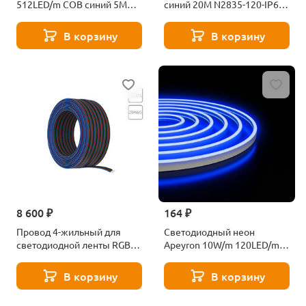
512LED/m COB синий 5M
синий 20M N2835-120-IP67-
217ОО
220V-20m-B Б0043075
В корзину
В корзину
8 600 ₽
164 ₽
Провод 4-жильный для
Светодиодный неон
светодиодной ленты RGB
Apeyron 10W/m 120LED/m
50м, 20AWG Arte Lamp Strip-
2835SMD синий 5M 17-303
accessories A20-4W
В корзину
В корзину