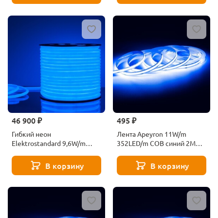
46 900 ₽
495 ₽
Гибкий неон
Лента Apeyron 11W/m
Elektrostandard 9,6W/m
352LED/m COB синий 2M
144LED/m 2835SMD синий
183ОО
50M a043550
В корзину
В корзину