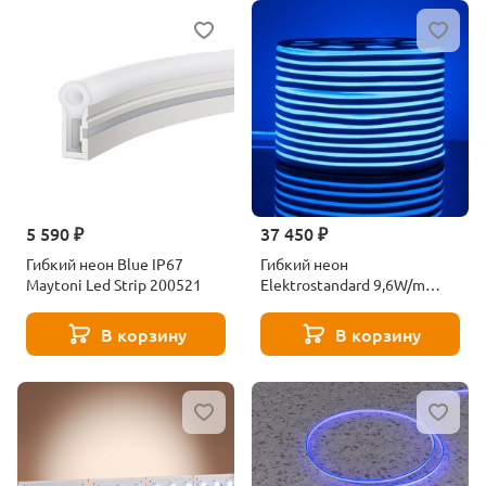
5 590 ₽
37 450 ₽
Гибкий неон Blue IP67
Гибкий неон
Maytoni Led Strip 200521
Elektrostandard 9,6W/m
120LED/m 2835SMD синий
50M a040594
В корзину
В корзину