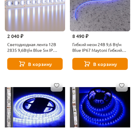
2 040 ₽
8 490 ₽
Светодиодная лента 12В
Гибкий неон 24В 9,6 Вт/м
2835 9,6Вт/м Blue 5м IP
Blue IP67 Maytoni Гибкий
Maytoni Base 201173
неон 432041
В корзину
В корзину