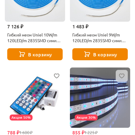
7 126 ₽
1 483 ₽
Гибкий неон Uniel 10W/m
Гибкий неон Uniel 9W/m
120LED/m 2835SMD синий
120LED/m 2835SMD синий
15M ULS-N11-2835-
5M ULS-N01-2835-
120LED/m-8mm-IP67-
120LED/m-6mm-IP67-
В корзину
В корзину
DC24V-10W/m-15M-Blue UL-
DC12V-9W/m-5M-Blue UL-
00009099
00009085
Акция 50%
Акция 30%
788 ₽
855 ₽
1 600 ₽
1 225 ₽