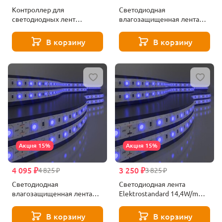
Контроллер для
Светодиодная
светодиодных лент
влагозащищенная лента
Elektrostandard 5050+5050
Elektrostandard 4,8W/m
24V 60Led 10W IP20 RGBW,
60LED/m 2835SMD синий
В корзину
В корзину
5050 24V 60Led 14,4W IP20
5M a040999
RGBW LSC 021 a053706
Акция 15%
Акция 15%
4 095 ₽
3 250 ₽
4 825 ₽
3 825 ₽
Светодиодная
Светодиодная лента
влагозащищенная лента
Elektrostandard 14,4W/m
Elektrostandard 14,4W/m
60LED/m 5050SMD синий
60LED/m 5050SMD синий
5M a052975
В корзину
В корзину
5M a052976