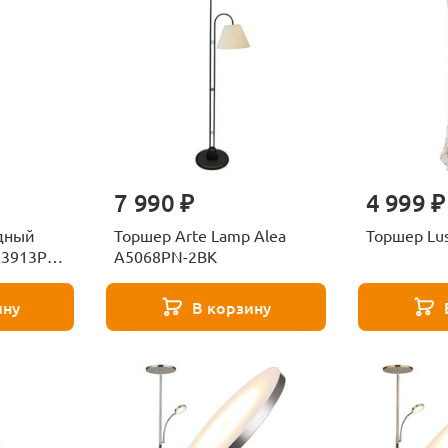
7 990 ₽
4 999 ₽
дный
Торшер Arte Lamp Alea
A3913PN-
A5068PN-2BK
ину
В корзину