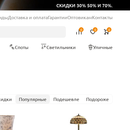
СКИДКИ 30% 50% И 70%.
нды
Доставка и оплата
Гарантии
Оптовикам
Контакты
0
0
0
Споты
Светильники
Уличные
кидки
Популярные
Подешевле
Подороже