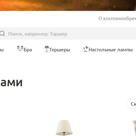
О компании
Бре
ры
Бра
Торшеры
Настольные лампы
нами
С