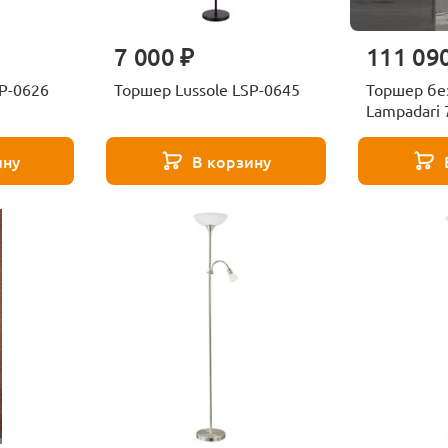
7 000 ₽
111 09
 Lussole LSP-0626
Торшер Lussole LSP-0645
Торшер бе
Lampadari 
V1456
ину
В корзину