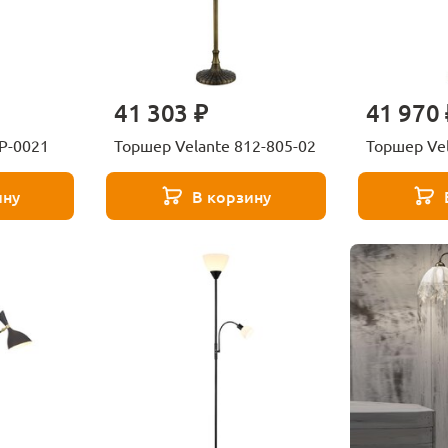
41 303 ₽
41 970 
SP-0021
Торшер Velante 812-805-02
Торшер Vel
ину
В корзину