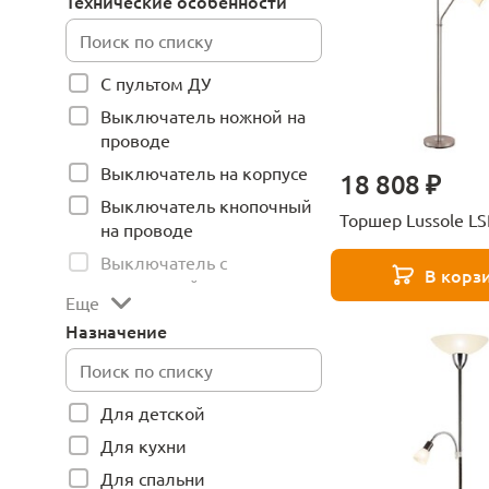
Технические особенности
С пультом ДУ
Выключатель ножной на
проводе
Выключатель на корпусе
18 808 ₽
Выключатель кнопочный
Торшер Lussole L
на проводе
Выключатель с
В корз
веревочкой
Еще
Назначение
Для детской
Для кухни
Для спальни