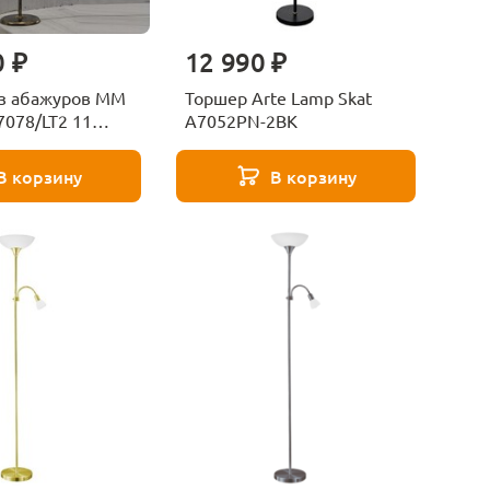
0 ₽
12 990 ₽
з абажуров MM
Торшер Arte Lamp Skat
7078/LT2 11
A7052PN-2BK
В корзину
В корзину