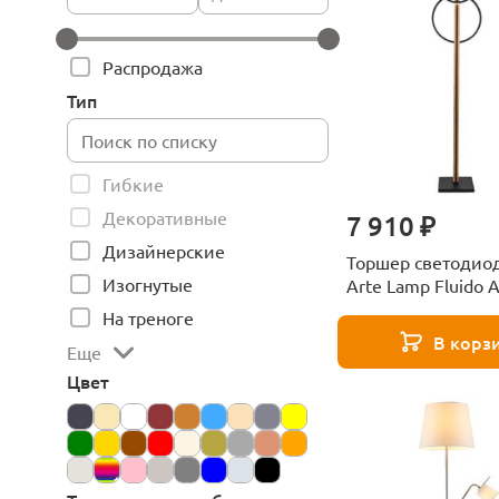
Распродажа
Тип
Гибкие
Декоративные
7 910 ₽
Дизайнерские
Торшер светодио
Изогнутые
Arte Lamp Fluido 
24BK
На треноге
В корз
Еще
Цвет