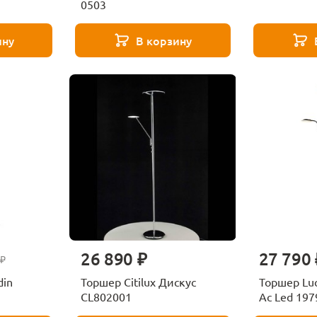
0503
ину
В корзину
26 890 ₽
27 790 
 ₽
din
Торшер Citilux Дискус
Торшер Lu
CL802001
Ac Led 197