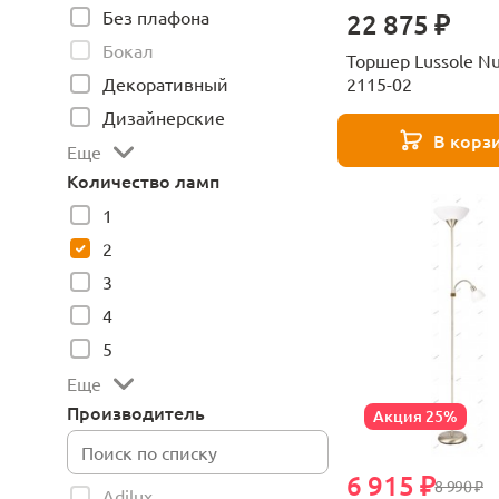
Без плафона
22 875 ₽
Бокал
Торшер Lussole Nul
Декоративный
2115-02
Дизайнерские
В корз
Еще
Количество ламп
1
2
3
4
5
Еще
Производитель
Акция 25%
6 915 ₽
8 990 ₽
Adilux