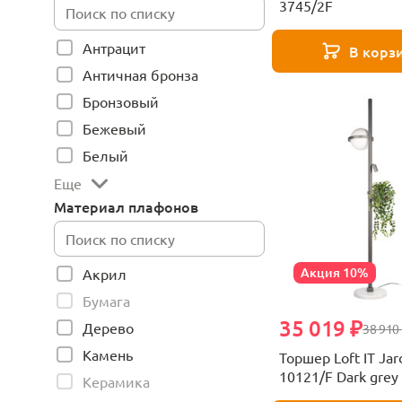
3745/2F
Антрацит
В корз
Античная бронза
Бронзовый
Бежевый
Белый
Еще
Материал плафонов
Акция 10%
Акрил
Бумага
35 019 ₽
Дерево
38 910
Камень
Торшер Loft IT Jar
10121/F Dark grey
Керамика