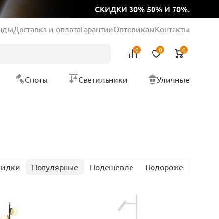
СКИДКИ 30% 50% И 70%.
нды
Доставка и оплата
Гарантии
Оптовикам
Контакты
0
0
0
Споты
Светильники
Уличные
кидки
Популярные
Подешевле
Подороже