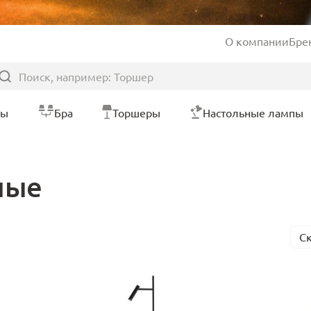
О компании
Бре
ры
Бра
Торшеры
Настольные лампы
ные
С