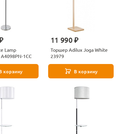
₽
11 990 ₽
te Lamp
Торшер Adilux Joga White
n A4098PN-1CC
23979
В корзину
В корзину