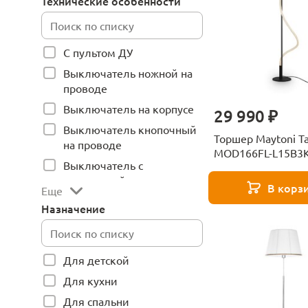
Технические особенности
С пультом ДУ
Выключатель ножной на
проводе
Выключатель на корпусе
29 990 ₽
Выключатель кнопочный
Торшер Maytoni T
на проводе
MOD166FL-L15B3
Выключатель с
веревочкой
В корз
Еще
Назначение
Для детской
Для кухни
Для спальни