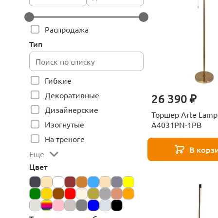
Распродажа
Тип
Гибкие
Декоративные
26 390 ₽
Дизайнерские
Торшер Arte Lamp
Изогнутые
A4031PN-1PB
На треноге
В корз
Еще
Цвет