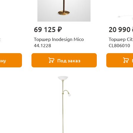
69 125 ₽
20 990 
z
Торшер Inodesign Mico
Торшер Cit
44.1228
CL806010
ину
Под заказ