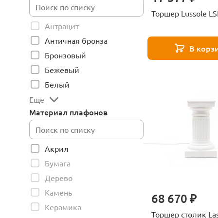
Торшер Lussole L
Антрацит
Античная бронза
В корз
Бронзовый
Бежевый
Белый
Еще
Материал плафонов
Акрил
Бумага
Дерево
Камень
68 670 ₽
Керамика
Торшер столик La