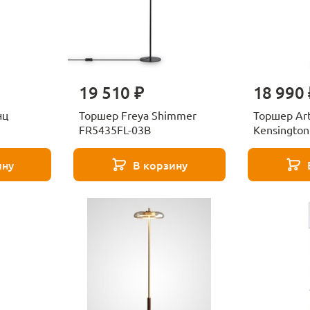
19 510 ₽
18 990 
нц
Торшер Freya Shimmer
Торшер Ar
FR5435FL-03B
Kensingto
ину
В корзину