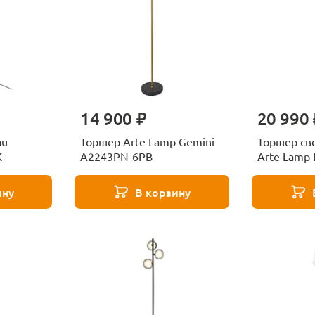
14 900 ₽
20 990 
au
Торшер Arte Lamp Gemini
Торшер св
K
A2243PN-6PB
Arte Lamp 
A4329PN-
ину
В корзину