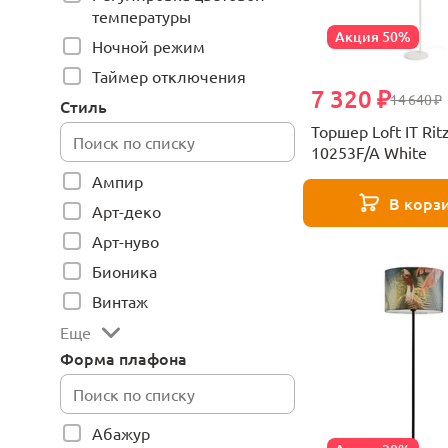
температуры
Акция 50%
Ночной режим
Таймер отключения
7 320 ₽
14 640 ₽
Стиль
Торшер Loft IT Rit
10253F/A White
Ампир
В корз
Арт-деко
Арт-нуво
Бионика
Винтаж
Еще
Форма плафона
Абажур