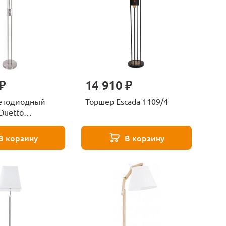
₽
14 910 ₽
етодиодный
Торшер Escada 1109/4
Duetto
2SS
В корзину
В корзину