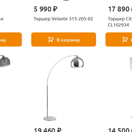
5 990 ₽
17 890 
чи
Торшер Velante 315-205-02
Торшер Cit
CL102934
ину
В корзину
19 460 ₽
14 500 