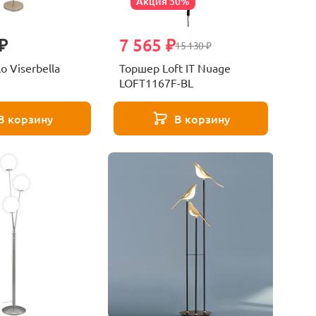
Акция 50%
₽
7 565 ₽
15 130 ₽
o Viserbella
Торшер Loft IT Nuage
LOFT1167F-BL
В корзину
В корзину