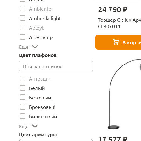
24 790 ₽
Ambiente
Ambrella light
Торшер Citilux Ар
CL807011
Aployt
Arte Lamp
В корз
Еще
Цвет плафонов
Антрацит
Белый
Бежевый
Бронзовый
Бирюзовый
Еще
Цвет арматуры
17 577 ₽