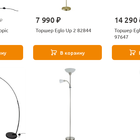
7 990 ₽
14 290 
 ₽
opic
Торшер Eglo Up 2 82844
Торшер Egl
97647
ину
В корзину