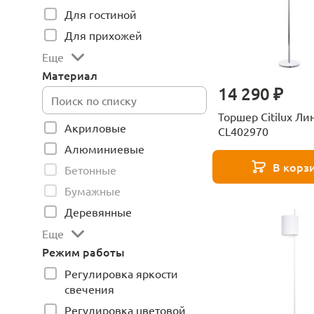
Для гостиной
Для прихожей
Еще
Материал
14 290 ₽
Торшер Citilux Ли
Акриловые
CL402970
Алюминиевые
В корз
Бетонные
Бумажные
Деревянные
Еще
Режим работы
Регулировка яркости
свечения
Регулировка цветовой