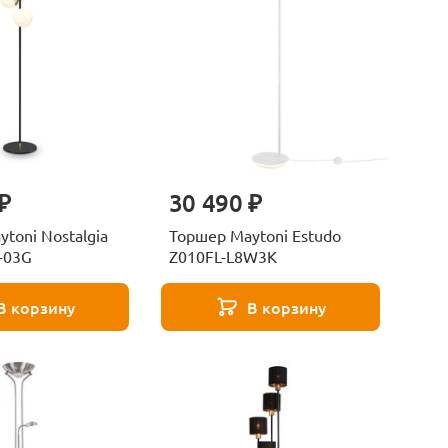
₽
30 490 ₽
toni Nostalgia
Торшер Maytoni Estudo
-03G
Z010FL-L8W3K
В корзину
В корзину