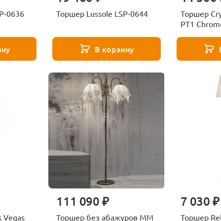
SP-0636
Торшер Lussole LSP-0644
Торшер Cry
PT1 Chrom
ину
В корзину
111 090 ₽
7 030 ₽
s Vegas
Торшер без абажуров MM
Торшер Rel