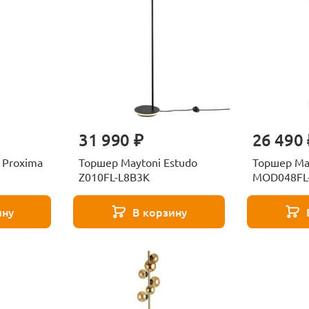
31 990 ₽
26 490 
 Proxima
Торшер Maytoni Estudo
Торшер May
Z010FL-L8B3K
MOD048FL
ину
В корзину