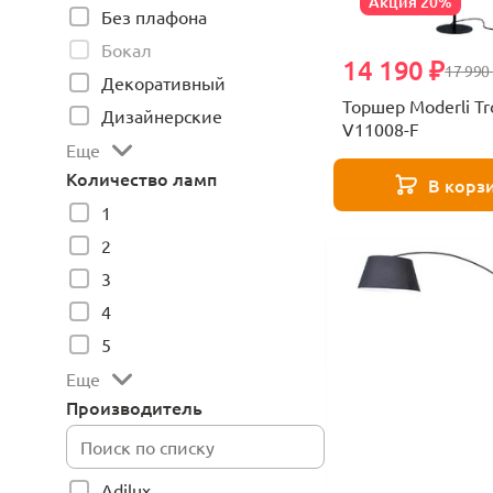
Акция 20%
Без плафона
Бокал
14 190 ₽
17 990
Декоративный
Торшер Moderli Tr
Дизайнерские
V11008-F
Еще
Количество ламп
В корз
1
2
3
4
5
Еще
Производитель
Adilux