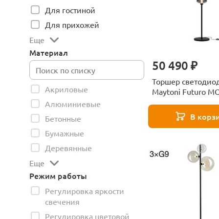
Для гостиной
Для прихожей
Еще
Материал
50 490 ₽
Торшер светодио
Акриловые
Maytoni Futuro M
L40B3K
Алюминиевые
В корз
Бетонные
Бумажные
Деревянные
Еще
Режим работы
Регулировка яркости
свечения
Регулировка цветовой