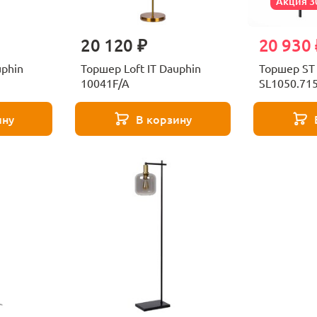
Акция 
20 120 ₽
20 930 
uphin
Торшер Loft IT Dauphin
Торшер ST
10041F/A
SL1050.715
ину
В корзину