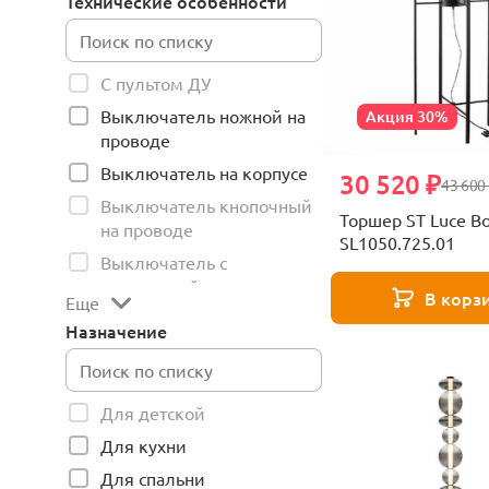
Технические особенности
С пультом ДУ
Выключатель ножной на
Акция 30%
проводе
Выключатель на корпусе
30 520 ₽
43 600
Выключатель кнопочный
Торшер ST Luce B
на проводе
SL1050.725.01
Выключатель с
веревочкой
В корз
Еще
Назначение
Для детской
Для кухни
Для спальни