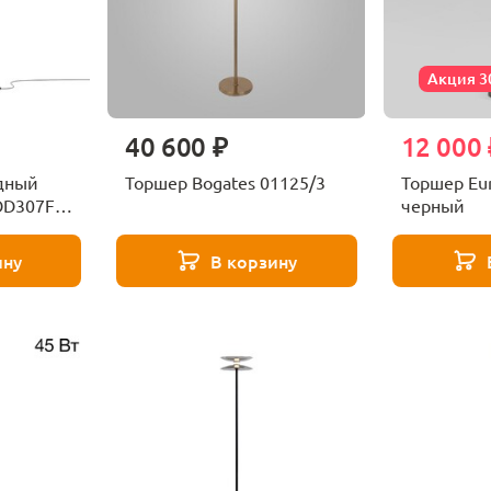
Акция 
40 600 ₽
12 000 
дный
Торшер Bogates 01125/3
Торшер Eur
OD307FL-
черный
ину
В корзину