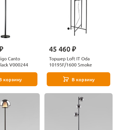
₽
45 460 ₽
igo Canto
Торшер Loft IT Oda
lack V000244
10195F/1600 Smoke
В корзину
В корзину