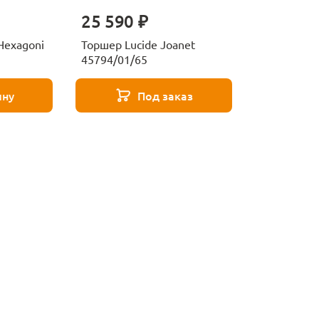
25 590 ₽
Hexagoni
Торшер Lucide Joanet
45794/01/65
ину
Под заказ