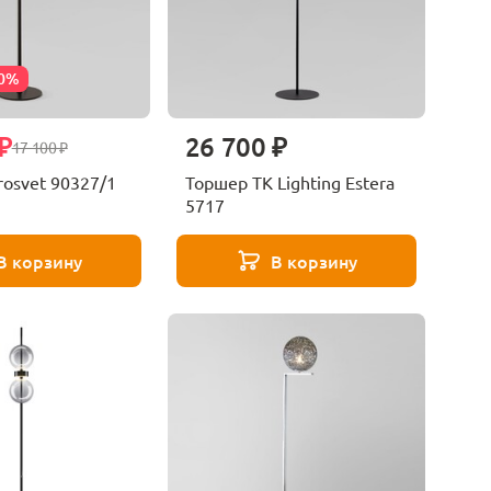
30%
₽
26 700 ₽
17 100 ₽
osvet 90327/1
Торшер TK Lighting Estera
5717
В корзину
В корзину