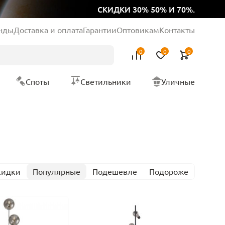
СКИДКИ 30% 50% И 70%.
нды
Доставка и оплата
Гарантии
Оптовикам
Контакты
0
0
0
Споты
Светильники
Уличные
кидки
Популярные
Подешевле
Подороже