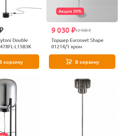
Акция 30%
₽
9 030 ₽
12 900 ₽
ytoni Double
Торшер Eurosvet Shape
478FL-L15B3K
01214/1 хром
В корзину
В корзину