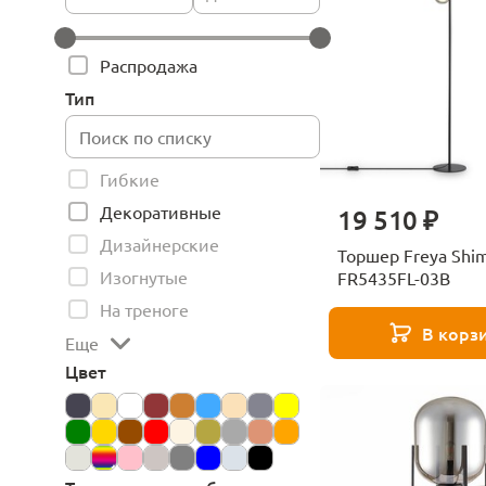
Распродажа
Тип
Гибкие
Декоративные
19 510 ₽
Дизайнерские
Торшер Freya Shi
Изогнутые
FR5435FL-03B
На треноге
В корз
Еще
Цвет