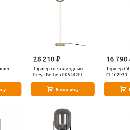
28 210 ₽
16 790 
mmer
Торшер светодиодный
Торшер Cit
Freya Borbon FR5442FL-
CL102930
L13B
ину
В корзину