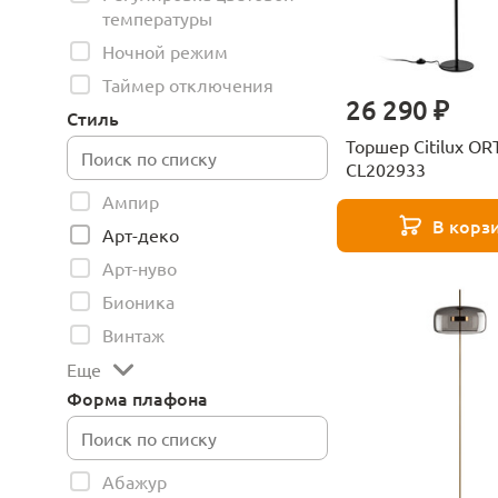
температуры
Ночной режим
Таймер отключения
26 290 ₽
Стиль
Торшер Citilux O
CL202933
Ампир
В корз
Арт-деко
Арт-нуво
Бионика
Винтаж
Еще
Форма плафона
Абажур