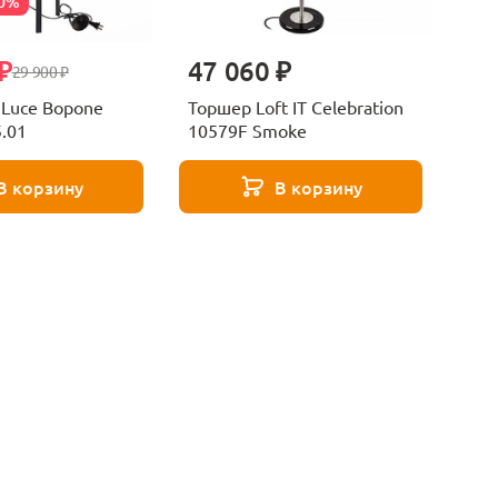
30%
₽
47 060 ₽
29 900 ₽
 Luce Bopone
Торшер Loft IT Celebration
.01
10579F Smoke
В корзину
В корзину