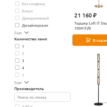
Без плафона
Бокал
21 160 ₽
Декоративный
Торшер Loft IT Da
Дизайнерские
10041F/B
Еще
Количество ламп
В корз
1
2
3
4
5
Еще
Производитель
Adilux