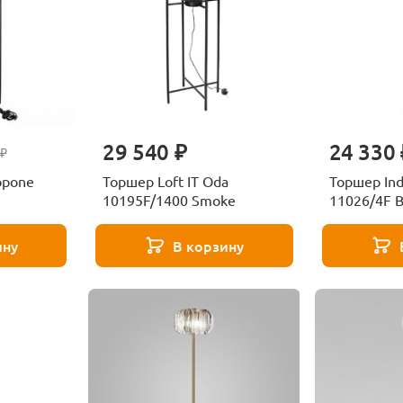
29 540 ₽
24 330 
 ₽
opone
Торшер Loft IT Oda
Торшер Ind
10195F/1400 Smoke
11026/4F B
ину
В корзину