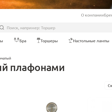
О компании
Бре
ры
Бра
Торшеры
Настольные лампы
мчатый
ый плафонами
С