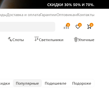
СКИДКИ 30% 50% И 70%.
нды
Доставка и оплата
Гарантии
Оптовикам
Контакты
0
0
0
Споты
Светильники
Уличные
кидки
Популярные
Подешевле
Подороже