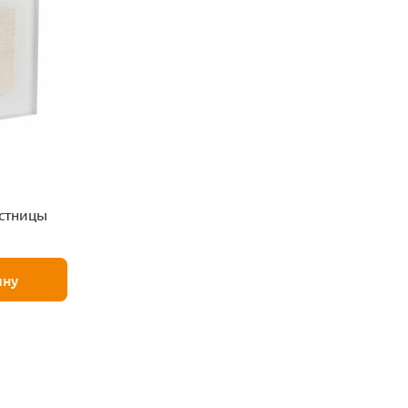
естницы
ину