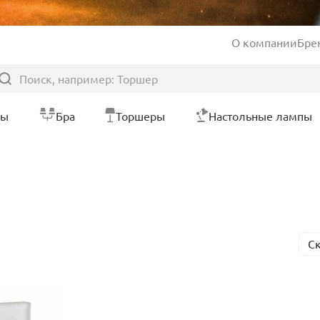
О компании
Бре
ры
Бра
Торшеры
Настольные лампы
С