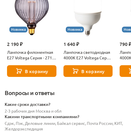
Новинка
Новинка
Нов
2 190 ₽
1 640 ₽
790 
Лампочка филоментная
Лампочка светодиодная
Лампо
Е27 Voltega Серия - 271
4000К Е27 Voltega Серия
4000К
8529
- 271 8589
- 271
В корзину
В корзину
Вопросы и ответы
Какие сроки доставки?
2-3 рабочих дня Москва и обл
Какими транспортными компаниями?
Сдэк, Пэк, Деловые линии, Байкал сервис, Почта России, КИТ,
Желдорэкспедиция