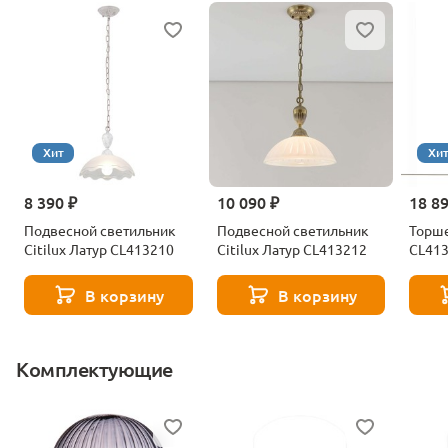
Хит
Хи
8 390 ₽
10 090 ₽
18 8
Подвесной светильник
Подвесной светильник
Торше
Citilux Латур CL413210
Citilux Латур CL413212
CL41
В корзину
В корзину
Комплектующие