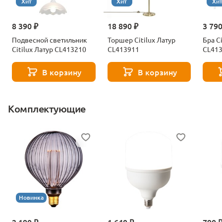
Хит
Хит
Хи
8 390 ₽
18 890 ₽
3 790
Подвесной светильник
Торшер Citilux Латур
Бра C
Citilux Латур CL413210
CL413911
CL41
В корзину
В корзину
Комплектующие
Новинка