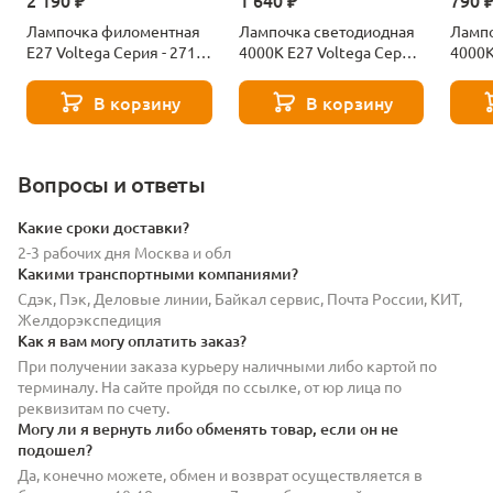
2 190 ₽
1 640 ₽
790 
Лампочка филоментная
Лампочка светодиодная
Лампо
Е27 Voltega Серия - 271
4000К Е27 Voltega Серия
4000К
8529
- 271 8589
- 271
В корзину
В корзину
Вопросы и ответы
Какие сроки доставки?
2-3 рабочих дня Москва и обл
Какими транспортными компаниями?
Сдэк, Пэк, Деловые линии, Байкал сервис, Почта России, КИТ,
Желдорэкспедиция
Как я вам могу оплатить заказ?
При получении заказа курьеру наличными либо картой по
терминалу. На сайте пройдя по ссылке, от юр лица по
реквизитам по счету.
Могу ли я вернуть либо обменять товар, если он не
подошел?
Да, конечно можете, обмен и возврат осуществляется в