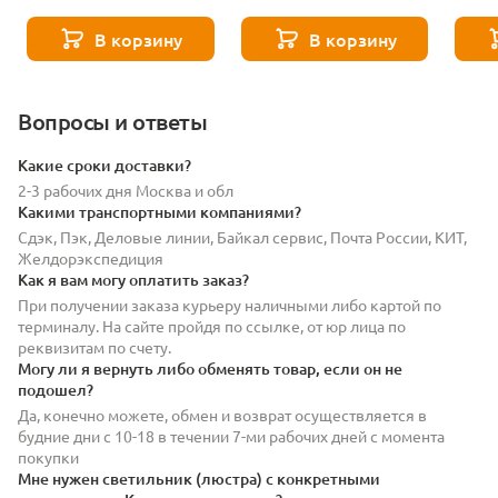
8529
- 271 8589
- 271
В корзину
В корзину
Вопросы и ответы
Какие сроки доставки?
2-3 рабочих дня Москва и обл
Какими транспортными компаниями?
Сдэк, Пэк, Деловые линии, Байкал сервис, Почта России, КИТ,
Желдорэкспедиция
Как я вам могу оплатить заказ?
При получении заказа курьеру наличными либо картой по
терминалу. На сайте пройдя по ссылке, от юр лица по
реквизитам по счету.
Могу ли я вернуть либо обменять товар, если он не
подошел?
Да, конечно можете, обмен и возврат осуществляется в
будние дни с 10-18 в течении 7-ми рабочих дней с момента
покупки
Мне нужен светильник (люстра) с конкретными