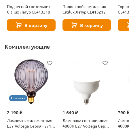
Подвесной светильник
Подвесной светильник
Торше
Citilux Латур CL413210
Citilux Латур CL413212
CL41
В корзину
В корзину
Комплектующие
Новинка
2 190 ₽
1 640 ₽
790 
Лампочка филоментная
Лампочка светодиодная
Лампо
Е27 Voltega Серия - 271
4000К Е27 Voltega Серия
4000К