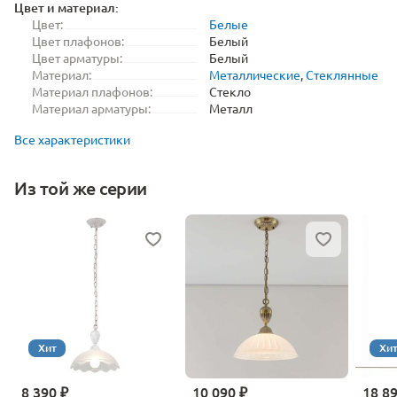
Цвет и материал:
Цвет:
Белые
Цвет плафонов:
Белый
Цвет арматуры:
Белый
Материал:
Металлические
,
Стеклянные
Материал плафонов:
Стекло
Материал арматуры:
Металл
Все характеристики
Из той же серии
Хит
Хи
8 390 ₽
10 090 ₽
18 8