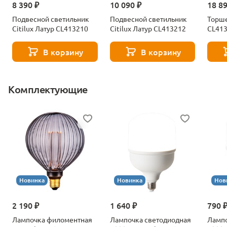
8 390 ₽
10 090 ₽
18 8
Подвесной светильник
Подвесной светильник
Торше
Citilux Латур CL413210
Citilux Латур CL413212
CL41
В корзину
В корзину
Комплектующие
Новинка
Новинка
Нов
2 190 ₽
1 640 ₽
790 
Лампочка филоментная
Лампочка светодиодная
Лампо