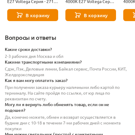
Е27 Voltega Серия - 271
4000К Е27 Voltega Серия
4000К
8529
- 271 8589
- 271
В корзину
В корзину
Вопросы и ответы
Какие сроки доставки?
2-3 рабочих дня Москва и обл
Какими транспортными компаниями?
Сдэк, Пэк, Деловые линии, Байкал сервис, Почта России, КИТ,
Желдорэкспедиция
Как я вам могу оплатить заказ?
При получении заказа курьеру наличными либо картой по
терминалу. На сайте пройдя по ссылке, от юр лица по
реквизитам по счету.
Могу ли я вернуть либо обменять товар, если он не
подошел?
Да, конечно можете, обмен и возврат осуществляется в
будние дни с 10-18 в течении 7-ми рабочих дней с момента
покупки
Мне нужен светильник (люстра) с конкретными