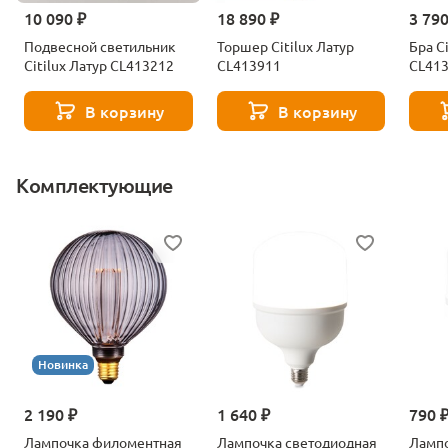
10 090 ₽
18 890 ₽
3 790
Подвесной светильник
Торшер Citilux Латур
Бра C
Citilux Латур CL413212
CL413911
CL41
В корзину
В корзину
Комплектующие
Новинка
2 190 ₽
1 640 ₽
790 
Лампочка филоментная
Лампочка светодиодная
Лампо