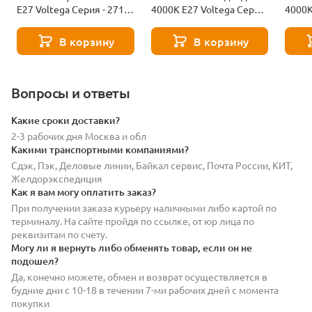
Е27 Voltega Серия - 271
4000К Е27 Voltega Серия
4000К
8529
- 271 8589
- 271
В корзину
В корзину
Вопросы и ответы
Какие сроки доставки?
2-3 рабочих дня Москва и обл
Какими транспортными компаниями?
Сдэк, Пэк, Деловые линии, Байкал сервис, Почта России, КИТ,
Желдорэкспедиция
Как я вам могу оплатить заказ?
При получении заказа курьеру наличными либо картой по
терминалу. На сайте пройдя по ссылке, от юр лица по
реквизитам по счету.
Могу ли я вернуть либо обменять товар, если он не
подошел?
Да, конечно можете, обмен и возврат осуществляется в
будние дни с 10-18 в течении 7-ми рабочих дней с момента
покупки