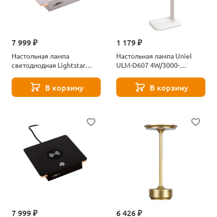
7 999 ₽
1 179 ₽
Настольная лампа
Настольная лампа Uniel
светодиодная Lightstar
ULM-D607 4W/3000-
Muro 808536
6000K/Dim White UL-
00010743
В корзину
В корзину
7 999 ₽
6 426 ₽