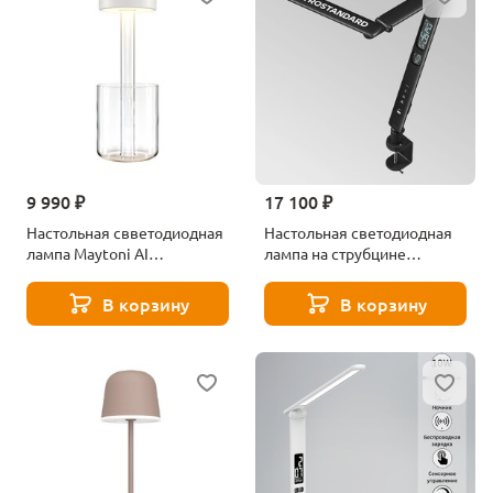
9 990 ₽
17 100 ₽
Настольная свветодиодная
Настольная светодиодная
лампа Maytoni AI
лампа на струбцине
Collaboration MOD229TL-
Elektrostandard Intelligent
L3W3K1
TL70230
В корзину
В корзину