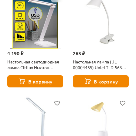
4 190 ₽
263 ₽
Настольная светодиодная
Настольная лампа (UL-
лампа Citilux Ньютон
00004465) Uniel TLD-563
CL803080
White/LED/360Lm/4500K/Dimm
В корзину
В корзину