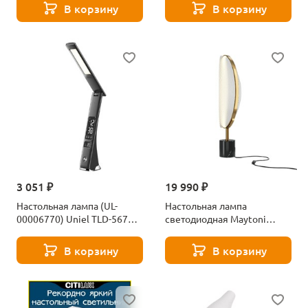
В корзину
В корзину
3 051 ₽
19 990 ₽
Настольная лампа (UL-
Настольная лампа
00006770) Uniel TLD-567
светодиодная Maytoni
Black/LED/300Lm/4500K/Dimmer
Breeze MOD281TL-L15BS3K
В корзину
В корзину