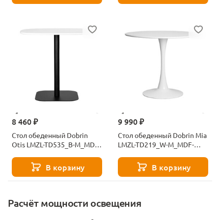
8 460 ₽
9 990 ₽
Стол обеденный Dobrin
Стол обеденный Dobrin Mia
Otis LMZL-TD535_B-M_MDF-
LMZL-TD219_W-M_MDF-
white-12631
white-11881
В корзину
В корзину
Расчёт мощности освещения