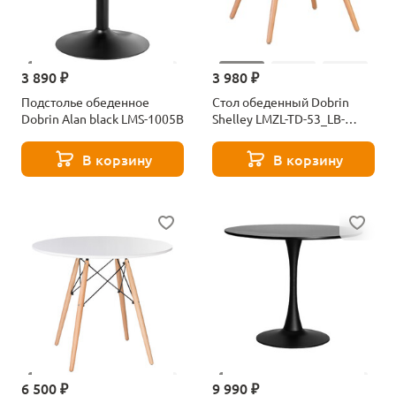
3 890 ₽
3 980 ₽
Подстолье обеденное
Стол обеденный Dobrin
Dobrin Alan black LMS-1005B
Shelley LMZL-TD-53_LB-
MTR_MDF-white-2802
В корзину
В корзину
6 500 ₽
9 990 ₽