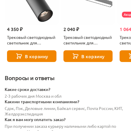
Акц
4 350 ₽
2 040 ₽
1 064
Трековый светодиодный
Трековый светодиодный
Трек
светильник для
светильник для
свети
магнитного
магнитного
магни
шинопровода ST Luce
шинопровода ST Luce
шиноп
В корзину
В корзину
SKYFLAT ST677.436.18
SKYFLAT ST674.436.15
SKYFL
Вопросы и ответы
Какие сроки доставки?
2-3 рабочих дня Москва и обл
Какими транспортными компаниями?
Сдэк, Пэк, Деловые линии, Байкал сервис, Почта России, КИТ,
Желдорэкспедиция
Как я вам могу оплатить заказ?
При получении заказа курьеру наличными либо картой по