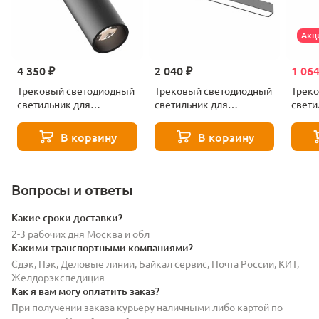
Акц
4 350 ₽
2 040 ₽
1 064
Трековый светодиодный
Трековый светодиодный
Трек
светильник для
светильник для
свети
магнитного
магнитного
магни
шинопровода ST Luce
шинопровода ST Luce
шиноп
В корзину
В корзину
SKYFLAT ST677.436.18
SKYFLAT ST674.436.15
SKYFL
Вопросы и ответы
Какие сроки доставки?
2-3 рабочих дня Москва и обл
Какими транспортными компаниями?
Сдэк, Пэк, Деловые линии, Байкал сервис, Почта России, КИТ,
Желдорэкспедиция
Как я вам могу оплатить заказ?
При получении заказа курьеру наличными либо картой по