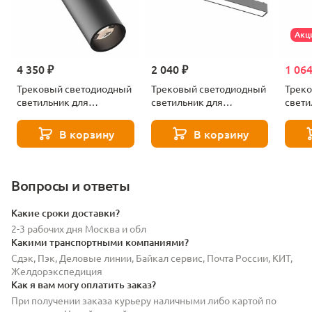
Акц
4 350 ₽
2 040 ₽
1 064
Трековый светодиодный
Трековый светодиодный
Трек
светильник для
светильник для
свети
магнитного
магнитного
магни
шинопровода ST Luce
шинопровода ST Luce
шиноп
В корзину
В корзину
SKYFLAT ST677.436.18
SKYFLAT ST674.436.15
SKYFL
Вопросы и ответы
Какие сроки доставки?
2-3 рабочих дня Москва и обл
Какими транспортными компаниями?
Сдэк, Пэк, Деловые линии, Байкал сервис, Почта России, КИТ,
Желдорэкспедиция
Как я вам могу оплатить заказ?
При получении заказа курьеру наличными либо картой по