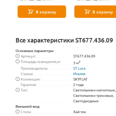
светильник для
светильник для
магнитного
магнитного
В корзину
В корзину
шинопровода ST Luce
шинопровода ST Lu
SKYFLAT ST677.436.18
SKYFLAT ST674.436.
Все характеристики ST677.436.09
Основные параметры:
Артикул:
ST677.436.09
?
Площадь освещения,м:
?
2
3 м
Производитель:
ST Luce
Страна:
Италия
Коллекция:
SKYFLAT
?
Гарантия:
2 года
Тип:
Светильники магнитные,
?
Светильники трековые,
Светодиодные
Внешний вид:
Стиль:
Хай-тек
?