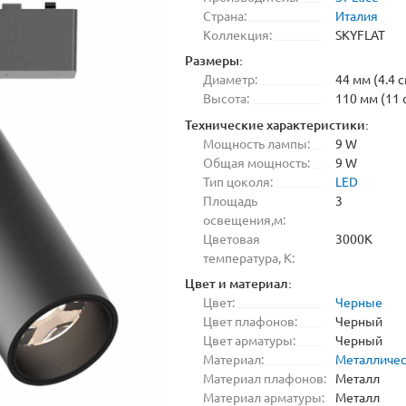
Страна:
Италия
Коллекция:
SKYFLAT
Размеры:
Диаметр:
44 мм (4.4 с
Высота:
110 мм (11 
Технические характеристики:
Мощность лампы:
9 W
Общая мощность:
9 W
Тип цоколя:
LED
Площадь
3
освещения,м:
Цветовая
3000K
температура, K:
Цвет и материал:
Цвет:
Черные
Цвет плафонов:
Черный
Цвет арматуры:
Черный
Материал:
Металличе
Материал плафонов:
Металл
Материал арматуры:
Металл