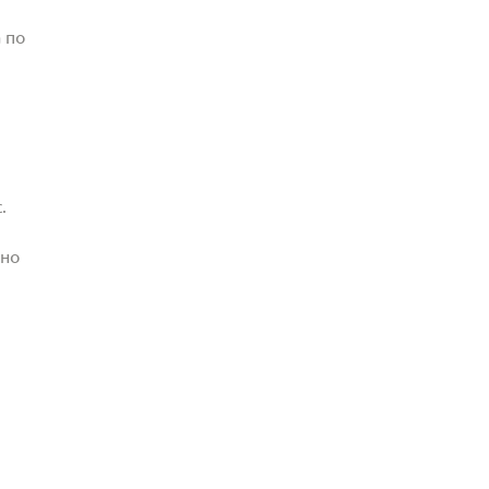
 по
.
жно