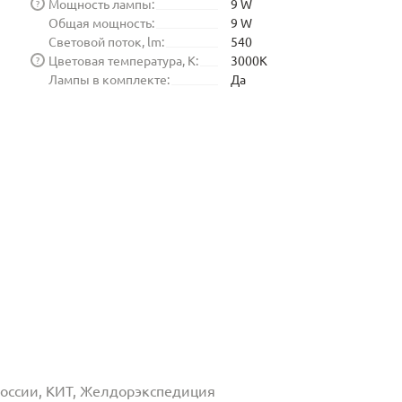
Мощность лампы:
9 W
?
Общая мощность:
9 W
Световой поток, lm:
540
Цветовая температура, K:
3000K
?
Лампы в комплекте:
Да
 России, КИТ, Желдорэкспедиция