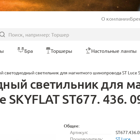
О компании
Бре
ры
Бра
Торшеры
Настольные лампы
й светодиодный светильник для магнитного шинопровода ST Luce S
ный светильник для м
 SKYFLAT ST677. 436. 0
Общее:
Артикул:
ST677.436.0
Производитель:
ST Luce