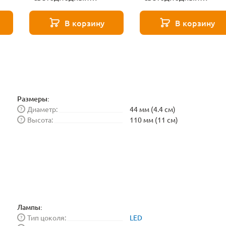
светильник для
светильник для
магнитного
магнитного
В корзину
В корзину
ce
шинопровода ST Luce
шинопровода ST Luce
15
SKYFLAT ST680.543.07
SKYFLAT ST680.533.0
Размеры:
Диаметр:
44 мм (4.4 см)
?
Высота:
110 мм (11 см)
?
Лампы:
Тип цоколя:
LED
?