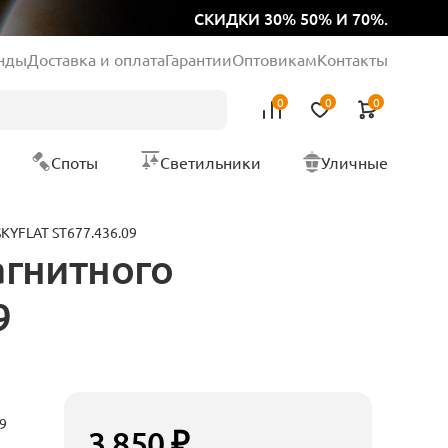
СКИДКИ 30% 50% И 70%.
нды
Доставка и оплата
Гарантии
Оптовикам
Контакты
0
0
0
Споты
Светильники
Уличные
KYFLAT ST677.436.09
агнитного
9
9
3 850 ₽