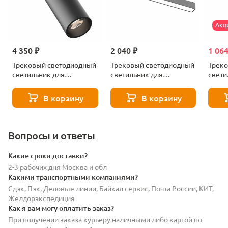
Акц
4 350 ₽
2 040 ₽
1 064
Трековый светодиодный
Трековый светодиодный
Трек
светильник для
светильник для
свети
магнитного
магнитного
магни
шинопровода ST Luce
шинопровода ST Luce
шиноп
В корзину
В корзину
SKYFLAT ST677.436.18
SKYFLAT ST674.436.15
SKYFL
Вопросы и ответы
Какие сроки доставки?
2-3 рабочих дня Москва и обл
Какими транспортными компаниями?
Сдэк, Пэк, Деловые линии, Байкал сервис, Почта России, КИТ,
Желдорэкспедиция
Как я вам могу оплатить заказ?
При получении заказа курьеру наличными либо картой по