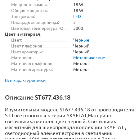
Мощность лампы:
18 W
Общая мощность:
18 W
Тип цоколя:
LED
Площадь освещения,м:
3
Цветовая температура, K:
3000
Цвет и материал:
Цвет:
Черные
Цвет плафонов:
Черный
Цвет арматуры:
Черный
Материал:
Металлические
Материал плафонов:
Металл
Материал арматуры:
Металл
Все характеристики
Описание ST677.436.18
Изумительная модель ST677.436.18 от производителя
ST Luce относится к серии SKYFLAT,Материал
светильника металл, цвет черный. Светильник
магнитный для шинопровода коллекции SKYFLAT ,
светодиодный элемент встроен в светильник
мощность 18W что осветит помещение в 3кв.м..