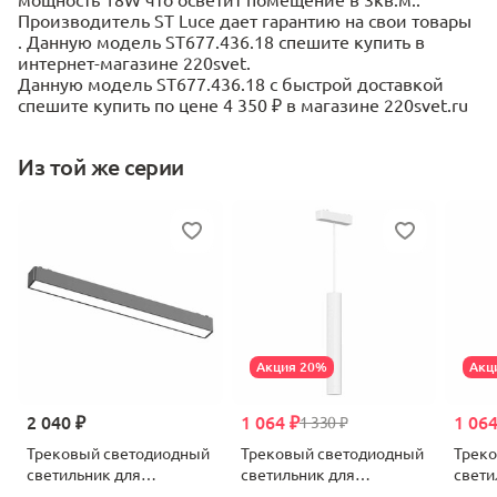
Производитель ST Luce дает гарантию на свои товары
. Данную модель ST677.436.18 спешите купить в
интернет-магазине 220svet.
Данную модель ST677.436.18 с быстрой доставкой
спешите купить по цене 4 350 ₽ в магазине 220svet.ru
Из той же серии
Акция 20%
Акц
2 040 ₽
1 064 ₽
1 064
1 330 ₽
Трековый светодиодный
Трековый светодиодный
Трек
светильник для
светильник для
свети
магнитного
магнитного
магни