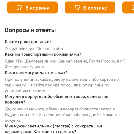
шинопровода ST Luce
шинопровода ST Luce
шиноп
В корзину
В корзину
SKYFLAT ST674.436.15
SKYFLAT ST680.543.07
SKYFL
Вопросы и ответы
Какие сроки доставки?
2-3 рабочих дня Москва и обл
Какими транспортными компаниями?
Сдэк, Пэк, Деловые линии, Байкал сервис, Почта России, КИТ,
Желдорэкспедиция
Как я вам могу оплатить заказ?
При получении заказа курьеру наличными либо картой по
терминалу. На сайте пройдя по ссылке, от юр лица по
реквизитам по счету.
Могу ли я вернуть либо обменять товар, если он не
подошел?
Да, конечно можете, обмен и возврат осуществляется в
будние дни с 10-18 в течении 7-ми рабочих дней с момента
покупки
Мне нужен светильник (люстра) с конкретными
параметрами. Как мне это сделать?