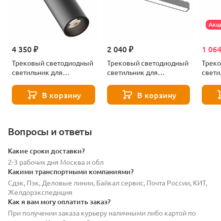
Акц
4 350 ₽
2 040 ₽
1 064
Трековый светодиодный
Трековый светодиодный
Трек
светильник для
светильник для
свети
магнитного
магнитного
магни
шинопровода ST Luce
шинопровода ST Luce
шиноп
В корзину
В корзину
SKYFLAT ST677.436.18
SKYFLAT ST674.436.15
SKYFL
Вопросы и ответы
Какие сроки доставки?
2-3 рабочих дня Москва и обл
Какими транспортными компаниями?
Сдэк, Пэк, Деловые линии, Байкал сервис, Почта России, КИТ,
Желдорэкспедиция
Как я вам могу оплатить заказ?
При получении заказа курьеру наличными либо картой по