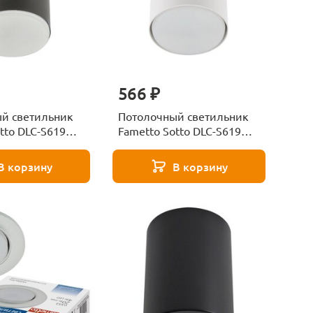
566 ₽
й светильник
Потолочный светильник
tto DLC-S619
Fametto Sotto DLC-S619
 UL-00009791
GX53 White UL-00009790
В корзину
В корзину