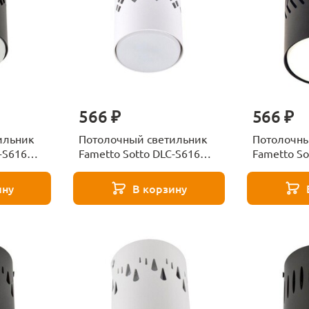
566 ₽
566 ₽
ильник
Потолочный светильник
Потолочны
-S616
Fametto Sotto DLC-S616
Fametto So
009785
GX53 White UL-00009784
GX53 Black
ину
В корзину