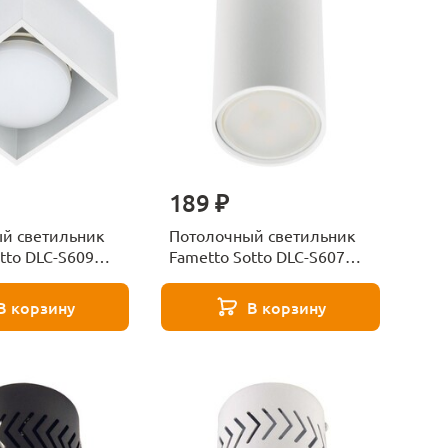
189 ₽
й светильник
Потолочный светильник
tto DLC-S609
Fametto Sotto DLC-S607
e UL-00008867
GU10 White UL-00008862
В корзину
В корзину