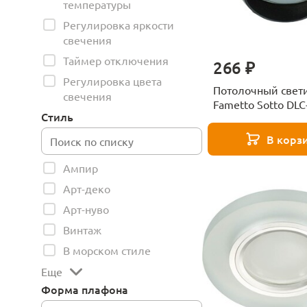
температуры
Регулировка яркости
свечения
Таймер отключения
266 ₽
Регулировка цвета
Потолочный свет
свечения
Fametto Sotto DLC
Стиль
GX53 Black/Silver 
00009781
В корз
Ампир
Арт-деко
Арт-нуво
Винтаж
В морском стиле
Еще
Форма плафона