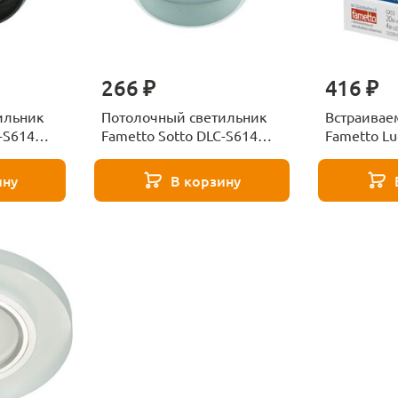
266 ₽
416 ₽
ильник
Потолочный светильник
Встраивае
-S614
Fametto Sotto DLC-S614
Fametto Lu
UL-
GX53 White/Silver UL-
GX53 CHR
00009780
CLEAR
ину
В корзину