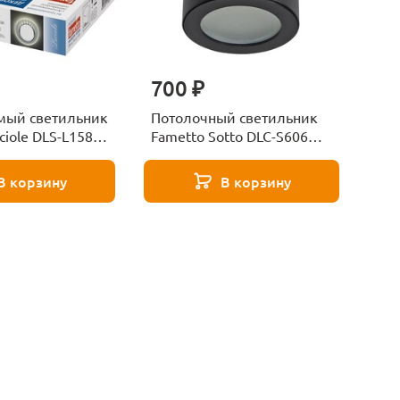
700 ₽
мый светильник
Потолочный светильник
ciole DLS-L158
Fametto Sotto DLC-S606
OME/MATT
GU10 IP44 Black
В корзину
В корзину