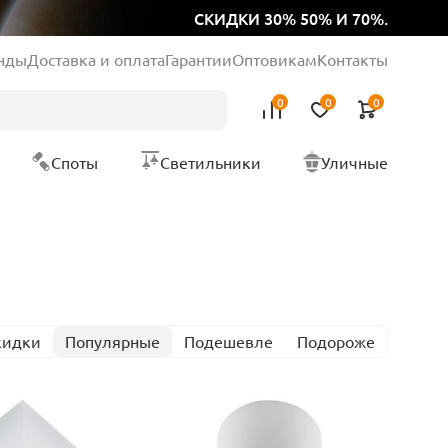
СКИДКИ 30% 50% И 70%.
нды
Доставка и оплата
Гарантии
Оптовикам
Контакты
0
0
0
Споты
Светильники
Уличные
кидки
Популярные
Подешевле
Подороже