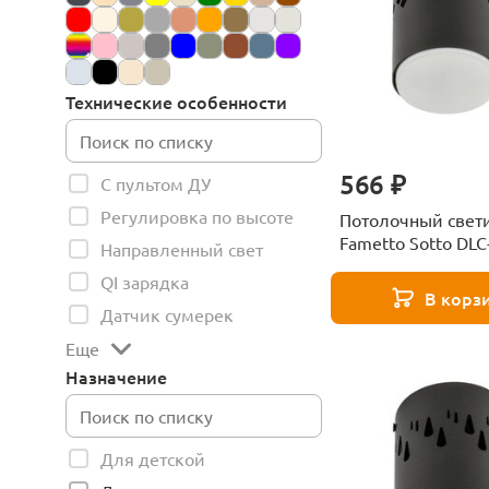
Технические особенности
566 ₽
С пультом ДУ
Регулировка по высоте
Потолочный свет
Fametto Sotto DLC
Направленный свет
GX53 Black UL-00
QI зарядка
В корз
Датчик сумерек
Еще
Назначение
Для детской