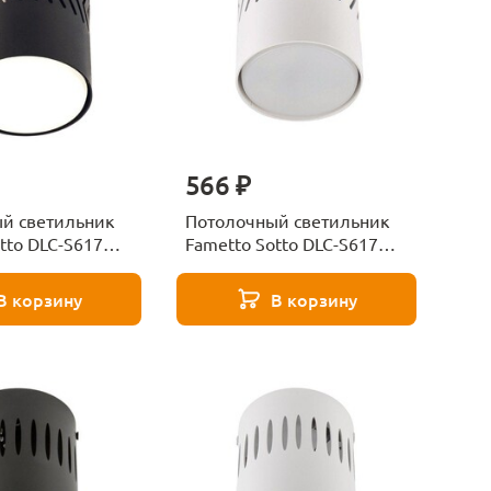
566 ₽
й светильник
Потолочный светильник
tto DLC-S617
Fametto Sotto DLC-S617
 UL-00009787
GX53 White UL-00009786
В корзину
В корзину