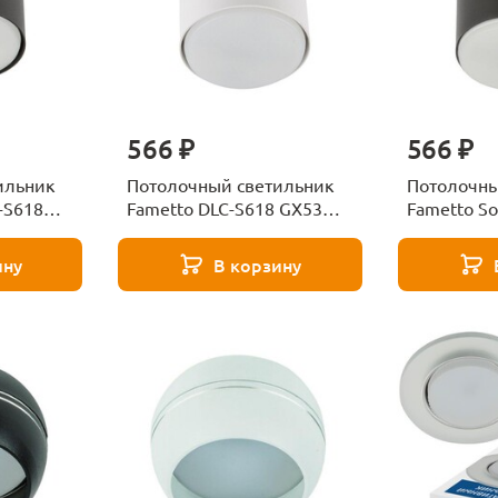
566 ₽
566 ₽
ильник
Потолочный светильник
Потолочны
-S618
Fametto DLC-S618 GX53
Fametto So
009789
White UL-00009788
GX53 Black
ину
В корзину