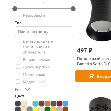
Распродажа
Тип
Бактерицидные
светильники и
497 ₽
облучатели
Потолочный свет
Встраиваемые
Fametto Sotto DLC
Дизайнерские
GU10 Black UL-00
Мебельные
В корз
Модульные
Еще
Цвет