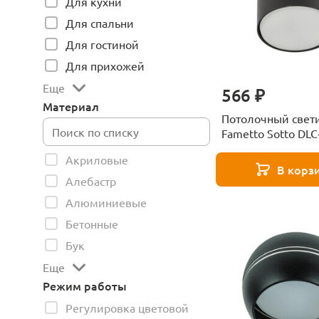
Для кухни
Для спальни
Для гостиной
Для прихожей
Еще
566 ₽
Материал
Потолочный свет
Fametto Sotto DLC
GX53 Black UL-00
Акриловые
В корз
Алебастр
Алюминиевые
Бетонные
Бук
Еще
Режим работы
Регулировка цветовой