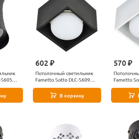
602 ₽
570 ₽
ильник
Потолочный светильник
Потолочны
-S605
Fametto Sotto DLC-S609
Fametto So
008859
GX53 Black UL-00008868
GX53 Whit
ину
В корзину