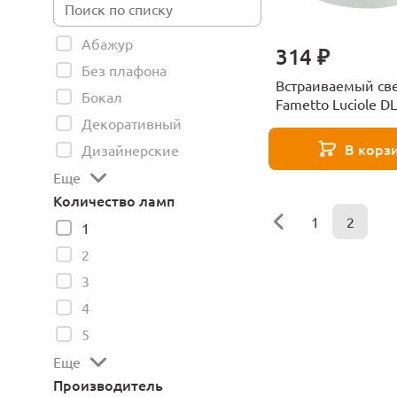
Абажур
314 ₽
Без плафона
Встраиваемый св
Бокал
Fametto Luciole D
2001
Декоративный
В корз
Дизайнерские
Еще
Количество ламп
1
2
1
2
3
4
5
Еще
Производитель